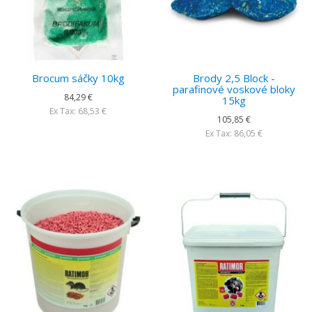
Brocum sáčky 10kg
Brody 2,5 Block -
parafinové voskové bloky
84,29 €
15kg
Ex Tax: 68,53 €
105,85 €
Ex Tax: 86,05 €