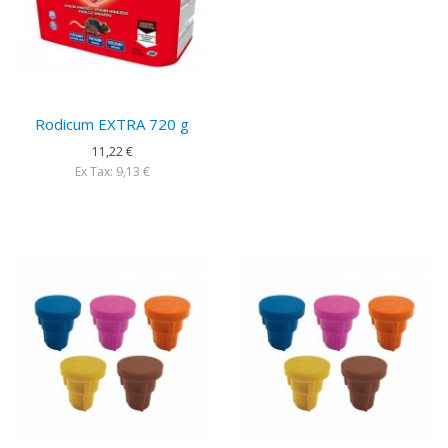
Rodicum EXTRA 720 g
11,22 €
Ex Tax: 9,13 €