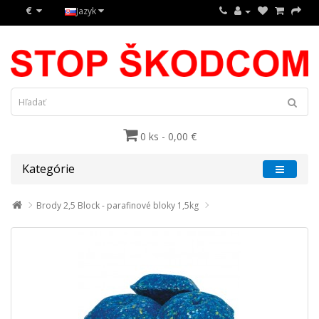
€
Jazyk
0 ks - 0,00 €
Kategórie
Brody 2,5 Block - parafinové bloky 1,5kg