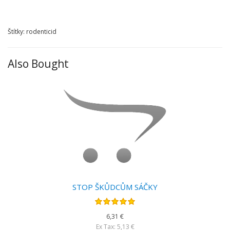
Štítky: rodenticid
Also Bought
STOP ŠKŮDCŮM SÁČKY
6,31 €
Ex Tax: 5,13 €