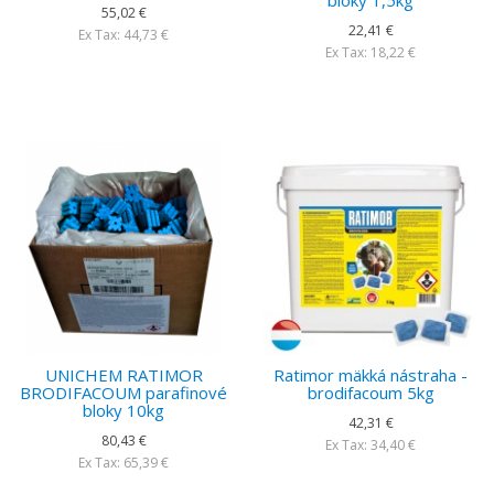
bloky 1,5kg
55,02 €
22,41 €
Ex Tax: 44,73 €
Ex Tax: 18,22 €
UNICHEM RATIMOR
Ratimor mäkká nástraha -
BRODIFACOUM parafinové
brodifacoum 5kg
bloky 10kg
42,31 €
80,43 €
Ex Tax: 34,40 €
Ex Tax: 65,39 €