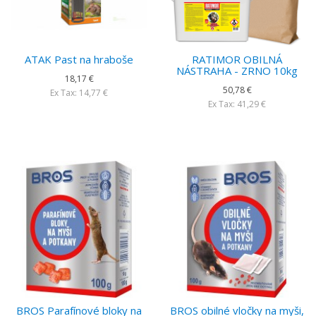
ATAK Past na hraboše
RATIMOR OBILNÁ
NÁSTRAHA - ZRNO 10kg
18,17 €
50,78 €
Ex Tax: 14,77 €
Ex Tax: 41,29 €
BROS Parafínové bloky na
BROS obilné vločky na myši,