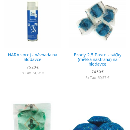
NARA sprej - návnada na
Brody 2,5 Paste - sáčky
hlodavce
(měkká nástraha) na
hlodavce
76,20 €
74,50 €
Ex Tax: 61,95 €
Ex Tax: 60,57 €