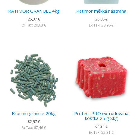
RATIMOR GRANULE 4kg
Ratimor měkká nástraha
25,37 €
38,08 €
Ex Tax: 20,63 €
Ex Tax: 30,96 €
Brocum granule 20kg
Protect PRO extrudovaná
kostka 25 g 8kg
82,97 €
64,34 €
Ex Tax: 67,46 €
Ex Tax: 52,31 €