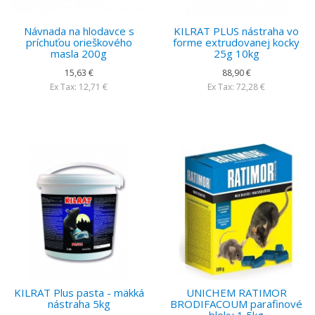
Návnada na hlodavce s
KILRAT PLUS nástraha vo
príchuťou orieškového
forme extrudovanej kocky
masla 200g
25g 10kg
15,63 €
88,90 €
Ex Tax: 12,71 €
Ex Tax: 72,28 €
KILRAT Plus pasta - mäkká
UNICHEM RATIMOR
nástraha 5kg
BRODIFACOUM parafinové