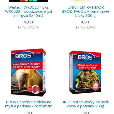
Weitech WK3523 - 3ks
UNICHEM RATIMOR
WK0523 - odpuzovač myší
BRODIFACOUM parafinové
a hmyzu 3x45m2
bloky 300 g
46,13 €
4,87 €
Ex Tax: 37,50 €
Ex Tax: 3,96 €
BROS Parafínové bloky na
BROS obilné vločky na myši,
myši a potkany - rodenticid
krysy a potkany 100g
1,91 €
1,65 €