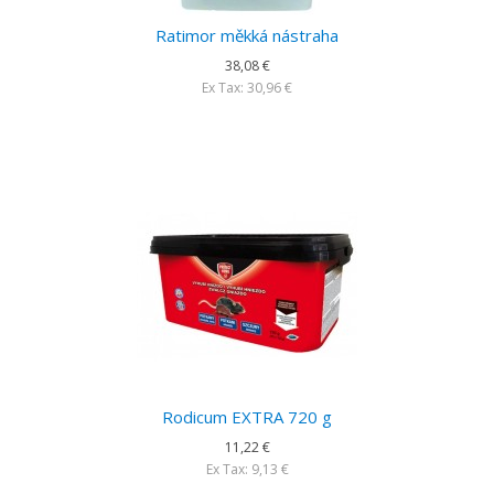
Ratimor měkká nástraha
38,08 €
Ex Tax: 30,96 €
Rodicum EXTRA 720 g
11,22 €
Ex Tax: 9,13 €