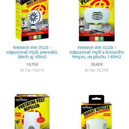
Weitech WK 0523 -
Weitech WK 0220 -
odpuzovač myší, pavouků,
odpuzovač myší a lezoucího
blech aj. 45m2
hmyzu, na plochu 140m2
19,70 €
39,60 €
Ex Tax: 16,01 €
Ex Tax: 32,20 €