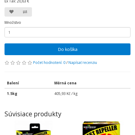
Ex Tax:
20,63 €
Množstvo
Do košíka
Počet hodnotení: 0
/
Napísať recenziu
Balení
Měrná cena
1.5kg
405,93 Kč / kg
Súvisiace produkty