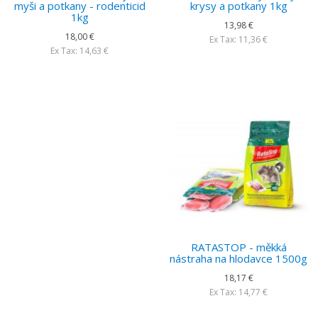
myši a potkany - rodenticid
krysy a potkany 1kg
1kg
13,98 €
18,00 €
Ex Tax: 11,36 €
Ex Tax: 14,63 €
RATASTOP - měkká
nástraha na hlodavce 1500g
18,17 €
Ex Tax: 14,77 €