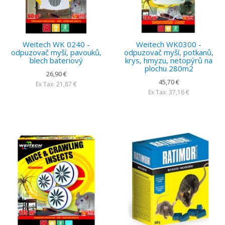
Weitech WK 0240 -
Weitech WK0300 -
odpuzovač myší, pavouků,
odpuzovač myší, potkanů,
blech bateriový
krys, hmyzu, netopýrů na
plochu 280m2
26,90 €
45,70 €
Ex Tax: 21,87 €
Ex Tax: 37,16 €