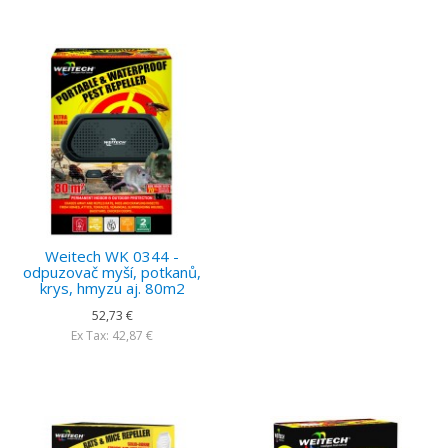
Weitech WK 0344 -
odpuzovač myší, potkanů,
krys, hmyzu aj. 80m2
52,73 €
Ex Tax: 42,87 €