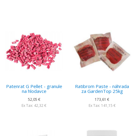
Patenrat G Pellet - granule
Ratibrom Paste - náhrada
na hlodavce
za GardenTop 25kg
52,05 €
173,61 €
Ex Tax: 42,32 €
Ex Tax: 141,15 €