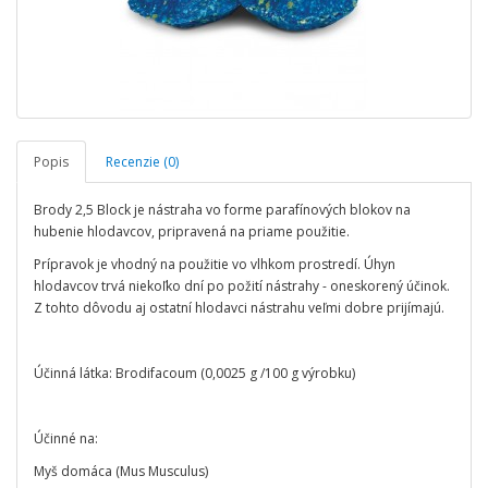
Popis
Recenzie (0)
Brody 2,5 Block je nástraha vo forme parafínových blokov na
hubenie hlodavcov, pripravená na priame použitie.
Prípravok je vhodný na použitie vo vlhkom prostredí. Úhyn
hlodavcov trvá niekoľko dní po požití nástrahy - oneskorený účinok.
Z tohto dôvodu aj ostatní hlodavci nástrahu veľmi dobre prijímajú.
Účinná látka: Brodifacoum (0,0025 g /100 g výrobku)
Účinné na:
Myš domáca (Mus Musculus)