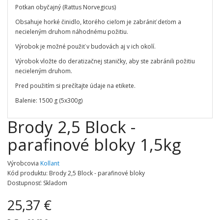
Potkan obyčajný (Rattus Norvegicus)
Obsahuje horké činidlo, ktorého cieľom je zabrániť deťom a
necieleným druhom náhodnému požitiu.
Výrobok je možné použiť v budovách aj v ich okolí.
Výrobok vložte do deratizačnej staničky, aby ste zabránili požitiu
necieleným druhom.
Pred použitím si prečítajte údaje na etikete.
Balenie: 1500 g (5x300g)
Brody 2,5 Block -
parafinové bloky 1,5kg
Výrobcovia
Kollant
Kód produktu: Brody 2,5 Block - parafinové bloky
Dostupnosť: Skladom
25,37 €