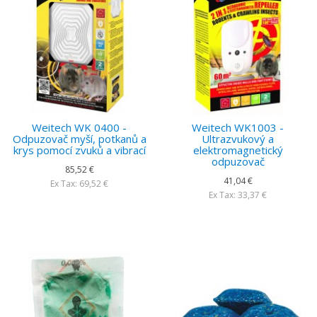
Weitech WK 0400 -
Weitech WK1003 -
Odpuzovač myší, potkanů a
Ultrazvukový a
krys pomocí zvuků a vibrací
elektromagnetický
odpuzovač
85,52 €
41,04 €
Ex Tax: 69,52 €
Ex Tax: 33,37 €