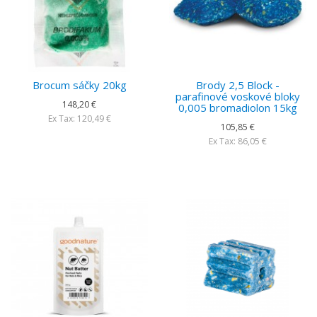
Brocum sáčky 20kg
Brody 2,5 Block -
parafinové voskové bloky
148,20 €
0,005 bromadiolon 15kg
Ex Tax: 120,49 €
105,85 €
Ex Tax: 86,05 €