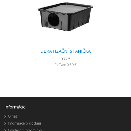
DERATIZAČNÍ STANIČKA
0,72 €
Ex Tax: 0,59 €
Informácie
O nás
Informace o dodání
Obchodní podmínky