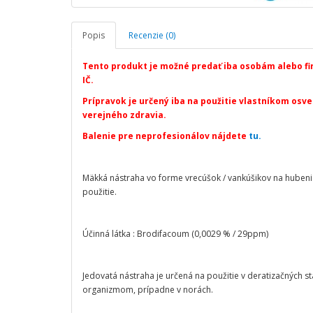
Popis
Recenzie (0)
Tento produkt je možné predať iba osobám alebo f
IČ.
Prípravok je určený iba na použitie vlastníkom osvedč
verejného zdravia.
Balenie pre neprofesionálov nájdete
tu.
Mäkká nástraha vo forme vrecúšok / vankúšikov na hubenie
použitie.
Účinná látka : Brodifacoum (0,0029 % / 29ppm)
Jedovatá nástraha je určená na použitie v deratizačných s
organizmom, prípadne v norách.