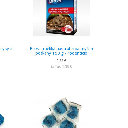
krysy a
Bros - měkká nástraha na myši a
potkany 150 g - rodenticid
2,33 €
Ex Tax: 1,89 €