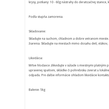
krysy, potkany: 10 - 60g nástrahy do deratizačnej stanice, 
Podľa stupňa zamorenia.
Skladovanie:
Skladujte na suchom, chladnom a dobre vetranom mieste
žiarenia. Skladujte na miestach mimo dosahu detí, vtákov
Likvidácia:
Mŕtve hlodavce zlikvidujte v súlade s miestnymi platnými p
upravenej spaľovni, skládke či pohrebisku zvierat u loká
odpadu. Pre ďalšie informácie ohľadom likvidácie kontaktu
Balenie: 5kg