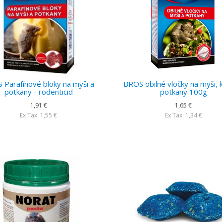
 Parafínové bloky na myši a
BROS obilné vločky na myši, 
potkany - rodenticid
potkany 100g
1,91 €
1,65 €
Ex Tax: 1,55 €
Ex Tax: 1,34 €