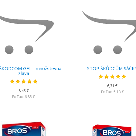
ŠKODCOM GEL - množstevná
STOP ŠKŮDCŮM SÁČK
zľava
6,31 €
8,43 €
Ex Tax: 5,13 €
Ex Tax: 6,85 €