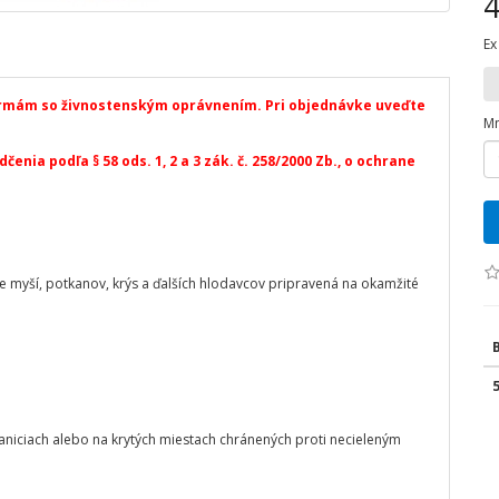
4
Ex
irmám so živnostenským oprávnením. Pri objednávke uveďte
Mn
enia podľa § 58 ods. 1, 2 a 3 zák. č. 258/2000 Zb., o ochrane
 myší, potkanov, krýs a ďalších hlodavcov pripravená na okamžité
taniciach alebo na krytých miestach chránených proti necieleným