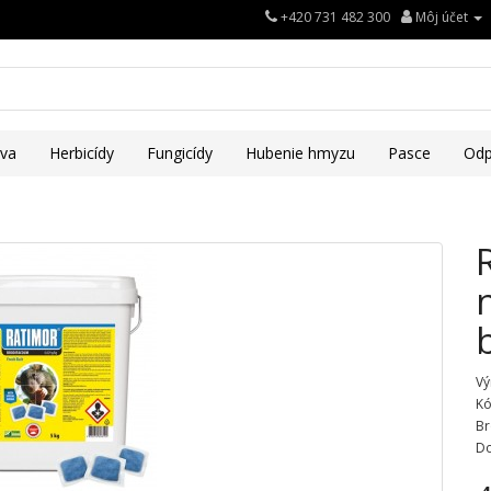
+420 731 482 300
Môj účet
iva
Herbicídy
Fungicídy
Hubenie hmyzu
Pasce
Odp
Vý
Kó
Br
Do