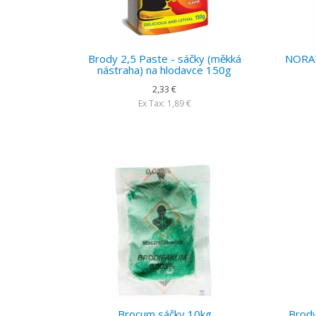
Brody 2,5 Paste - sáčky (měkká
NORAT
nástraha) na hlodavce 150g
2,33 €
Ex Tax: 1,89 €
Brocum sáčky 10kg
Brody