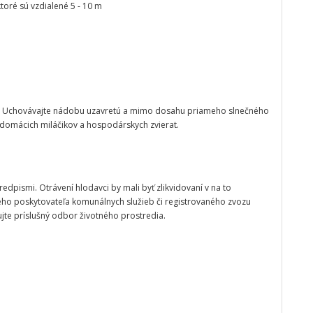
ktoré sú vzdialené 5 - 10 m
. Uchovávajte nádobu uzavretú a mimo dosahu priameho slnečného
, domácich miláčikov a hospodárskych zvierat.
redpismi. Otrávení hlodavci by mali byť zlikvidovaní v na to
lneho poskytovateľa komunálnych služieb či registrovaného zvozu
jte príslušný odbor životného prostredia.