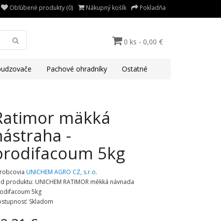
Obľúbené produkty (0)
Nákupný košík
Pokladňa
0 ks - 0,00 €
udzovače
Pachové ohradníky
Ostatné
Ratimor mäkká
nástraha -
brodifacoum 5kg
robcovia
UNICHEM AGRO CZ, s.r.o.
d produktu: UNICHEM RATIMOR měkká návnada
odifacoum 5kg
stupnosť: Skladom