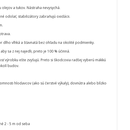
 olejov a tukov. Nástraha nevysychá.
né odolať, stabilizátory zabraňujú oxidácii.
m.
otrava.
 dlho vlhká a šťavnatá bez ohľadu na okolité podmienky.
by sa z nej najedli, preto je 100 % účinná.
osť výrobku ešte zvyšujú. Preto si škodcovia radšej vyberú mäkkú
okolí budov.
omnosti hlodavcov (ako sú čerstvé výkaly), dovnútra alebo blízko
ené 2 - 5 m od seba