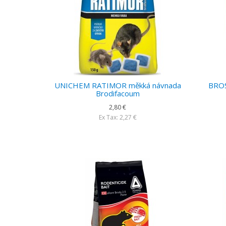
UNICHEM RATIMOR měkká návnada
BROS
Brodifacoum
2,80 €
Ex Tax: 2,27 €