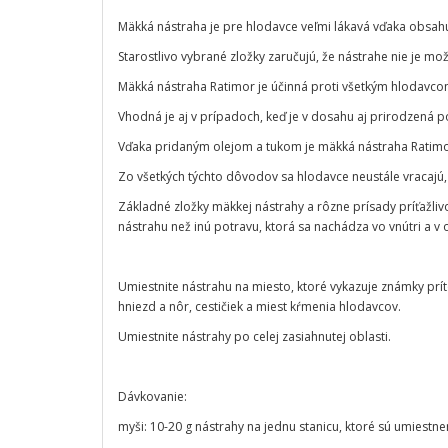
Mäkká nástraha je pre hlodavce veľmi lákavá vďaka obsahu
Starostlivo vybrané zložky zaručujú, že nástrahe nie je mož
Mäkká nástraha Ratimor je účinná proti všetkým hlodavco
Vhodná je aj v prípadoch, keď je v dosahu aj prirodzená p
Vďaka pridaným olejom a tukom je mäkká nástraha Ratimor
Zo všetkých týchto dôvodov sa hlodavce neustále vracajú, a
Základné zložky mäkkej nástrahy a rôzne prísady príťažliv
nástrahu než inú potravu, ktorá sa nachádza vo vnútri a v 
Umiestnite nástrahu na miesto, ktoré vykazuje známky prít
hniezd a nôr, cestičiek a miest kŕmenia hlodavcov.
Umiestnite nástrahy po celej zasiahnutej oblasti.
Dávkovanie:
myši: 10-20 g nástrahy na jednu stanicu, ktoré sú umiestn