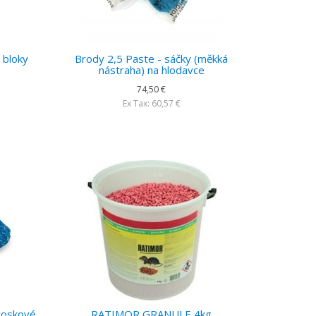
 bloky
Brody 2,5 Paste - sáčky (měkká
nástraha) na hlodavce
74,50 €
Ex Tax: 60,57 €
 voskové
RATIMOR GRANULE 4kg