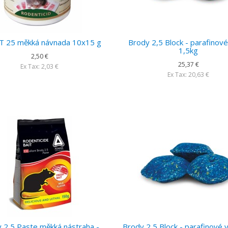
 25 měkká návnada 10x15 g
Brody 2,5 Block - parafinové
1,5kg
2,50 €
25,37 €
Ex Tax: 2,03 €
Ex Tax: 20,63 €
 2,5 Paste měkká nástraha -
Brody 2,5 Block - parafinové