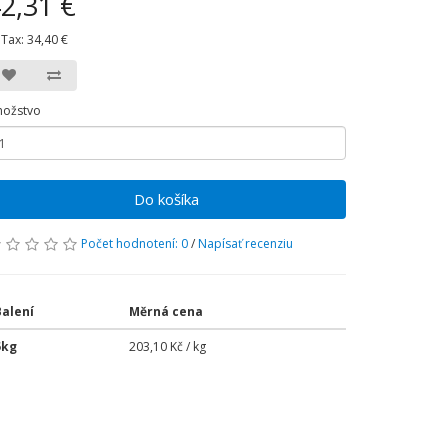
2,31 €
 Tax:
34,40 €
ožstvo
Do košíka
Počet hodnotení: 0
/
Napísať recenziu
Balení
Měrná cena
5kg
203,10 Kč / kg