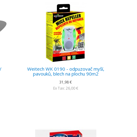
Y
Weitech WK 0190 - odpuzovač myší,
pavouků, blech na plochu 90m2
31,98 €
Ex Tax: 26,00 €