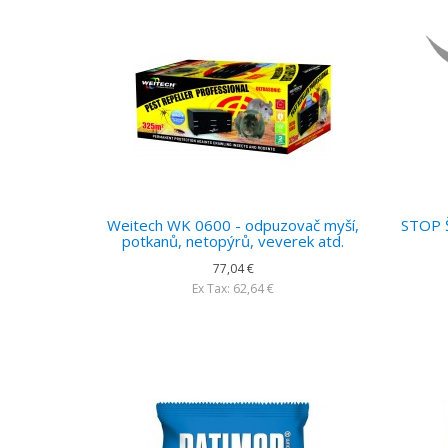
Weitech WK 0600 - odpuzovač myší,
STOP 
potkanů, netopýrů, veverek atd.
77,04 €
Ex Tax: 62,64 €