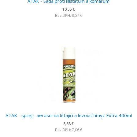
ATAK - Sada proti klíšťatům a komárům
10,55 €
Bez DPH: 8,57 €
ATAK - sprej - aerosol na létající a lezoucí hmyz Extra 400ml
8,68 €
Bez DPH: 7,06 €