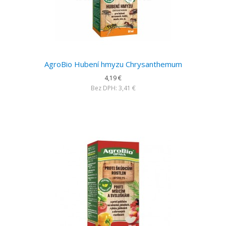
AgroBio Hubení hmyzu Chrysanthemum
4,19 €
Bez DPH: 3,41 €