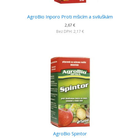
AgroBio Inporo Proti mšicím a sviluškám
2,67 €
Bez DPH: 2,17 €
AgroBio Spintor