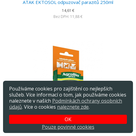
ATAK EKTOSOL odpuzovač parazitů 250ml
14,61 €
Bez DPH: 11,88 €
Používáme cookies pro zajištění co nejlepších
služeb. Více informací o tom, jak používáme cookies
naleznete v naších
Podmínkách ochrany osobních
údajů
. Více o cookies
naleznete zde
.
ATAK Ektosol Odpuzovač parazitů psů SpotOn M 3ks
OK
4,19 €
Pouze povinné cookies
Bez DPH: 3,41 €