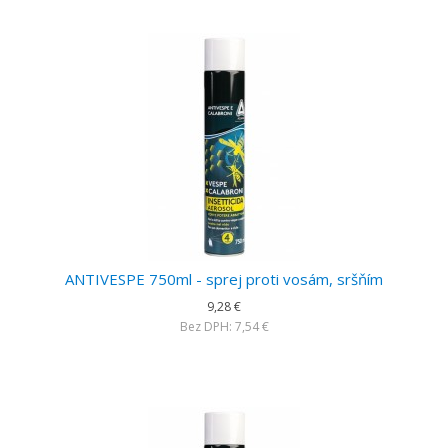
ANTIVESPE 750ml - sprej proti vosám, sršňím
9,28 €
Bez DPH: 7,54 €