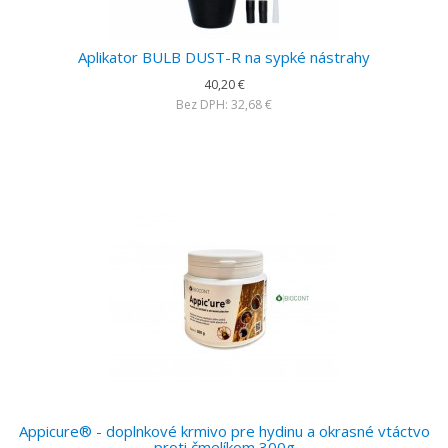
Aplikator BULB DUST-R na sypké nástrahy
40,20 €
Bez DPH: 32,68 €
Appicure® - doplnkové krmivo pre hydinu a okrasné vtáctvo
proti čmelíkom 300g