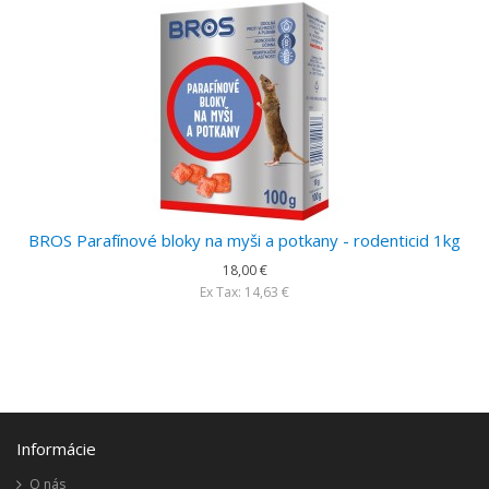
BROS Parafínové bloky na myši a potkany - rodenticid 1kg
18,00 €
Ex Tax: 14,63 €
Informácie
O nás