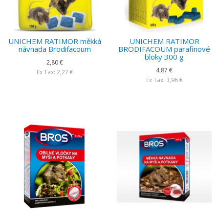
UNICHEM RATIMOR měkká
UNICHEM RATIMOR
návnada Brodifacoum
BRODIFACOUM parafinové
bloky 300 g
2,80 €
4,87 €
Ex Tax: 2,27 €
Ex Tax: 3,96 €