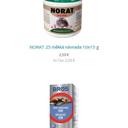
NORAT 25 měkká návnada 10x15 g
2,50 €
Ex Tax: 2,03 €