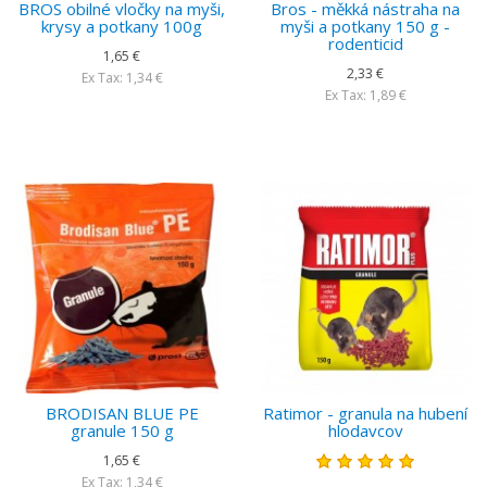
BROS obilné vločky na myši,
Bros - měkká nástraha na
krysy a potkany 100g
myši a potkany 150 g -
rodenticid
1,65 €
2,33 €
Ex Tax: 1,34 €
Ex Tax: 1,89 €
BRODISAN BLUE PE
Ratimor - granula na hubení
granule 150 g
hlodavcov
1,65 €
Ex Tax: 1,34 €