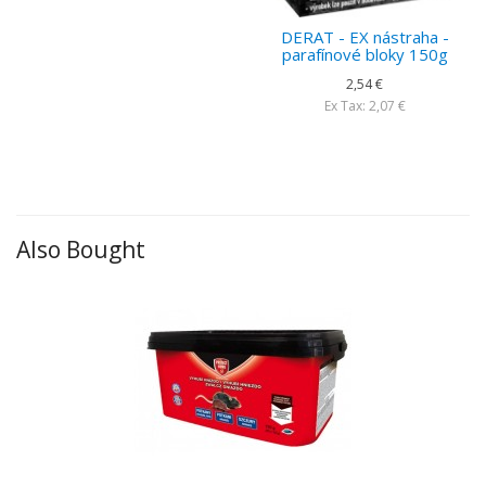
DERAT - EX nástraha -
parafínové bloky 150g
2,54 €
Ex Tax: 2,07 €
Also Bought