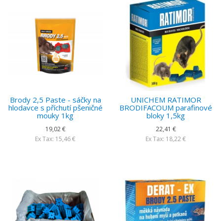
Brody 2,5 Paste - sáčky na
UNICHEM RATIMOR
hlodavce s příchutí pšeničné
BRODIFACOUM parafinové
mouky 1kg
bloky 1,5kg
19,02 €
22,41 €
Ex Tax: 15,46 €
Ex Tax: 18,22 €