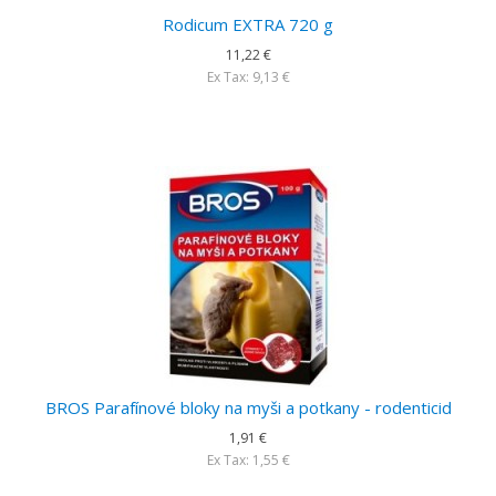
Rodicum EXTRA 720 g
11,22 €
Ex Tax: 9,13 €
BROS Parafínové bloky na myši a potkany - rodenticid
1,91 €
Ex Tax: 1,55 €