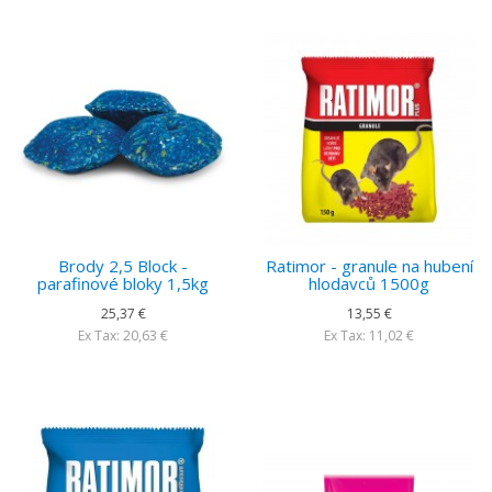
Brody 2,5 Block -
Ratimor - granule na hubení
parafinové bloky 1,5kg
hlodavců 1500g
25,37 €
13,55 €
Ex Tax: 20,63 €
Ex Tax: 11,02 €