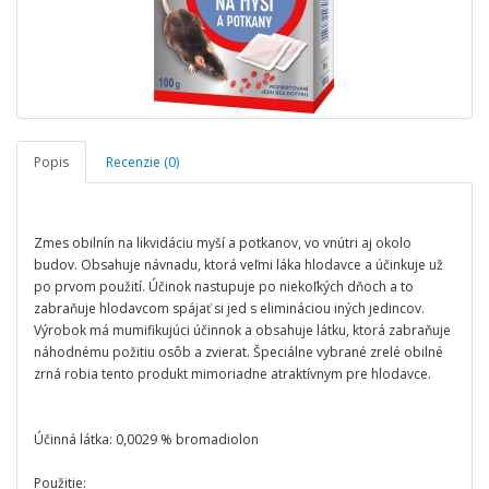
Popis
Recenzie (0)
Zmes obilnín na likvidáciu myší a potkanov, vo vnútri aj okolo
budov. Obsahuje návnadu, ktorá veľmi láka hlodavce a účinkuje už
po prvom použití. Účinok nastupuje po niekoľkých dňoch a to
zabraňuje hlodavcom spájať si jed s elimináciou iných jedincov.
Výrobok má mumifikujúci účinnok a obsahuje látku, ktorá zabraňuje
náhodnému požitiu osôb a zvierat. Špeciálne vybrané zrelé obilné
zrná robia tento produkt mimoriadne atraktívnym pre hlodavce.
Účinná látka: 0,0029 % bromadiolon
Použitie: