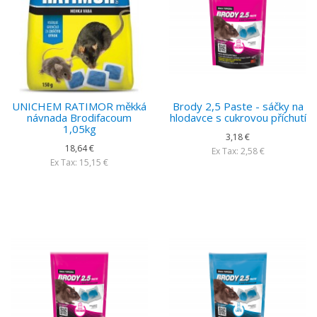
UNICHEM RATIMOR měkká
Brody 2,5 Paste - sáčky na
návnada Brodifacoum
hlodavce s cukrovou příchutí
1,05kg
3,18 €
18,64 €
Ex Tax: 2,58 €
Ex Tax: 15,15 €