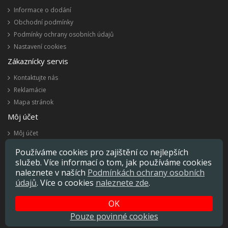
Informace o dodání
Obchodní podmínky
Podmínky ochrany osobních údajů
Nastavení cookies
Zákaznícky servis
Kontaktujte nás
Reklamácie
Mapa stránok
Môj účet
Môj účet
História objednávok
Používáme cookies pro zajištění co nejlepších
Obľúbené produkty
služeb. Více informací o tom, jak používáme cookies
Novinky
naleznete v naších
Podmínkách ochrany osobních
údajů
. Více o cookies
naleznete zde
.
OK
Specializovaný e-shop:
Deratizační-Staničky.cz
Pouze povinné cookies
Stop škůdcům s.r.o. © 2025