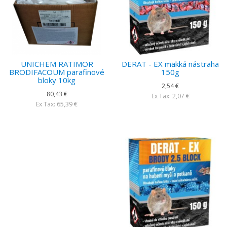
UNICHEM RATIMOR
DERAT - EX mäkká nástraha
BRODIFACOUM parafinové
150g
bloky 10kg
2,54 €
80,43 €
Ex Tax: 2,07 €
Ex Tax: 65,39 €