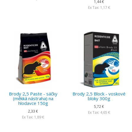
1,44 €
Ex Tax: 1,17 €
Brody 2,5 Paste - sáčky
Brody 2,5 Block - voskové
(měkká nástraha) na
bloky 300g
hlodavce 150g
5,72 €
2,33 €
Ex Tax: 4,65 €
Ex Tax: 1,89 €