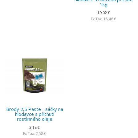
1kg
19,02 €
Ex Tax: 15,46 €
Brody 2,5 Paste - sáčky na
hlodavce s příchutí
rostlinného oleje
3,18 €
Ex Tax: 2,58 €