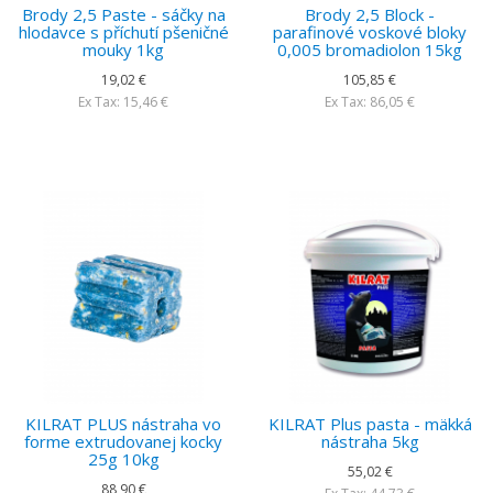
Brody 2,5 Paste - sáčky na
Brody 2,5 Block -
hlodavce s příchutí pšeničné
parafinové voskové bloky
mouky 1kg
0,005 bromadiolon 15kg
19,02 €
105,85 €
Ex Tax: 15,46 €
Ex Tax: 86,05 €
KILRAT PLUS nástraha vo
KILRAT Plus pasta - mäkká
forme extrudovanej kocky
nástraha 5kg
25g 10kg
55,02 €
88,90 €