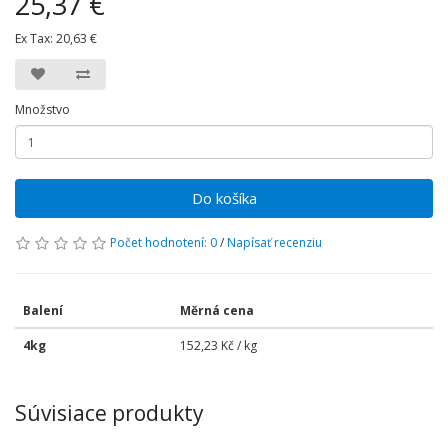
25,37 €
Ex Tax:
20,63 €
Množstvo
Do košíka
Počet hodnotení: 0
/
Napísať recenziu
Balení
Měrná cena
4kg
152,23 Kč / kg
Súvisiace produkty