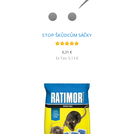
STOP ŠKŮDCŮM SÁČKY
6,31 €
Ex Tax: 5,13 €