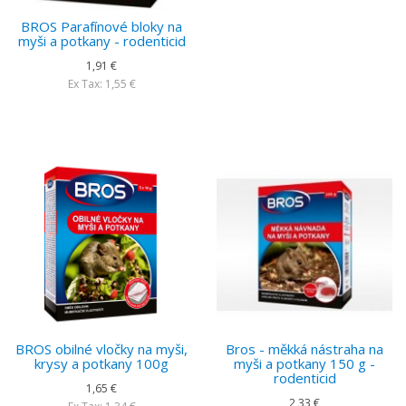
BROS Parafínové bloky na
myši a potkany - rodenticid
1,91 €
Ex Tax: 1,55 €
BROS obilné vločky na myši,
Bros - měkká nástraha na
krysy a potkany 100g
myši a potkany 150 g -
rodenticid
1,65 €
2,33 €