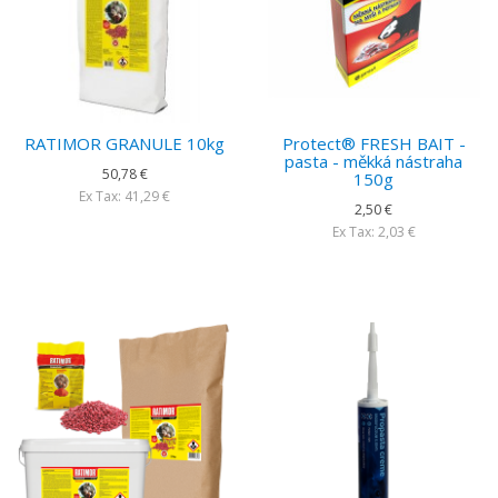
RATIMOR GRANULE 10kg
Protect® FRESH BAIT -
pasta - měkká nástraha
50,78 €
150g
Ex Tax: 41,29 €
2,50 €
Ex Tax: 2,03 €