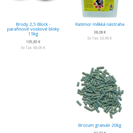
Brody 2,5 Block -
Ratimor měkká nástraha
parafinové voskové bloky
38,08 €
15kg
Ex Tax: 30,96 €
105,85 €
Ex Tax: 86,05 €
Brocum granule 20kg