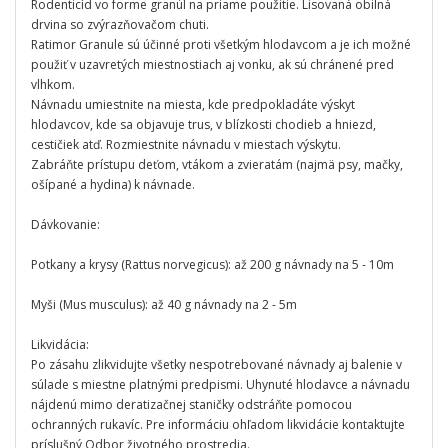
Rodenticíd vo forme granúl na priame použitie. Lisovaná obilná
drvina so zvýrazňovačom chuti.
Ratimor Granule sú účinné proti všetkým hlodavcom a je ich možné
použiť v uzavretých miestnostiach aj vonku, ak sú chránené pred
vlhkom.
Návnadu umiestnite na miesta, kde predpokladáte výskyt
hlodavcov, kde sa objavuje trus, v blízkosti chodieb a hniezd,
cestičiek atď. Rozmiestnite návnadu v miestach výskytu.
Zabráňte prístupu deťom, vtákom a zvieratám (najmä psy, mačky,
ošípané a hydina) k návnade.
Dávkovanie:
Potkany a krysy (Rattus norvegicus): až 200 g návnady na 5 - 10m
Myši (Mus musculus): až 40 g návnady na 2 - 5m
Likvidácia:
Po zásahu zlikvidujte všetky nespotrebované návnady aj balenie v
súlade s miestne platnými predpismi. Uhynuté hlodavce a návnadu
nájdenú mimo deratizačnej staničky odstráňte pomocou
ochranných rukavíc. Pre informáciu ohľadom likvidácie kontaktujte
príslušný Odbor životného prostredia.