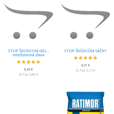
STOP ŠKODCOM GEL -
STOP ŠKŮDCŮM SÁČKY
množstevná zľava
6,31 €
8,43 €
Ex Tax: 5,13 €
Ex Tax: 6,85 €