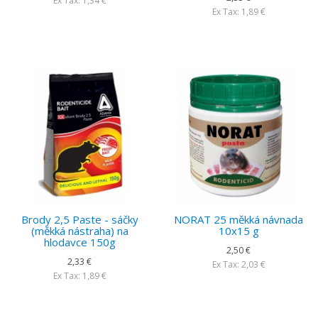
Ex Tax: 1,34 €
Ex Tax: 1,89 €
Brody 2,5 Paste - sáčky
NORAT 25 měkká návnada
(měkká nástraha) na
10x15 g
hlodavce 150g
2,50 €
2,33 €
Ex Tax: 2,03 €
Ex Tax: 1,89 €