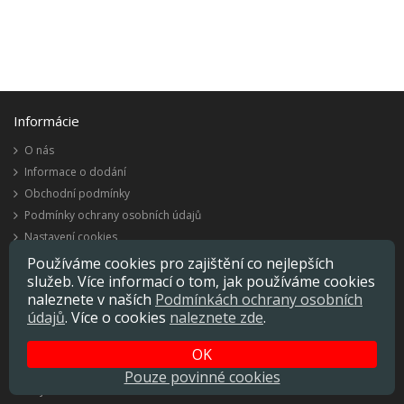
Informácie
O nás
Informace o dodání
Obchodní podmínky
Podmínky ochrany osobních údajů
Nastavení cookies
Používáme cookies pro zajištění co nejlepších
Zákaznícky servis
služeb. Více informací o tom, jak používáme cookies
Kontaktujte nás
naleznete v naších
Podmínkách ochrany osobních
Reklamácie
údajů
. Více o cookies
naleznete zde
.
Mapa stránok
OK
Môj účet
Pouze povinné cookies
Môj účet