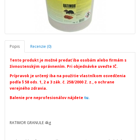
Popis
Recenzie (0)
Tento produkt je možné predať iba osobám alebo firmám s
živnostenským oprávnením. Pri objednávke uveďte IČ.
Prípravok je určený iba na použitie vlastníkom osvedčenia
podľa § 58 ods. 1, 2 a 3 zák. č. 258/2000 Z. z., o ochrane
verejného zdravia.
Balenie pre neprofesionálov nájdete
tu.
RATIMOR GRANULE 4kg