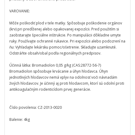
VAROVANIE:
Môže poškodiť plod v tele matky. Spôsobuje poškodenie orgánov
(krv) pri predĺženej alebo opakovanej expozícii. Pred použitím si
zaobstarajte špeciálne inštrukcie. Po manipulácii dôkladne umyte
ruky. Používajte ochranné rukavice. Pri expozícii alebo podozrení na
ňu: Vyhľadajte lekársku pomoc/ošetrenie. Skladujte uzamknuté.
Odstráňte obsah/obal podľa regionálnych predpisov.
Účinná látka: Bromadiolon 0,05 g/kg (CAS:28772-56-7)
Bromadiolon spôsobuje krvácanie a úhyn hlodavca. Úhyn
jednotlivých hlodavcov nemá vplyv na odolnosť voči návnadám
živých hlodavcov. Je účinný aj proti hlodavcom, ktorí sú odolní proti
antikoagulačným rodenticídom prvej generácie.
Číslo povolenia: CZ-2013-0020
Balenie: 4kg