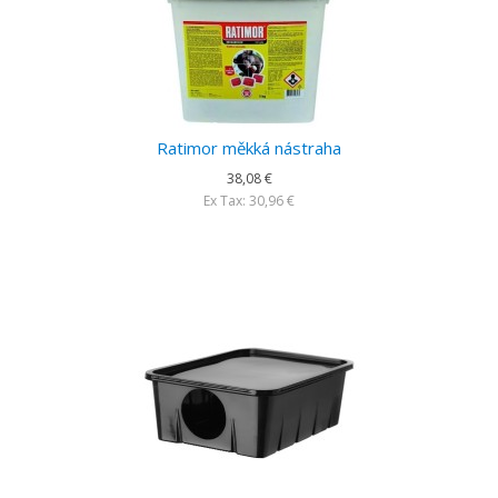
Ratimor měkká nástraha
38,08 €
Ex Tax: 30,96 €