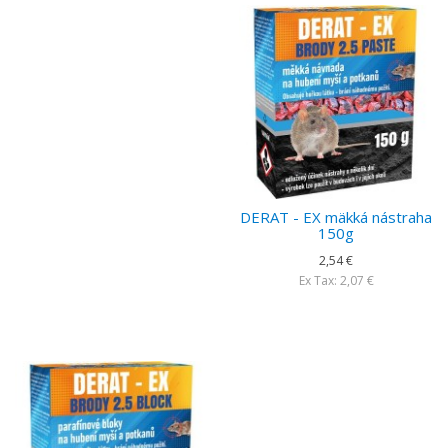
DERAT - EX mäkká nástraha
150g
2,54 €
Ex Tax: 2,07 €