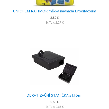
UNICHEM RATIMOR měkká návnada Brodifacoum
2,80 €
Ex Tax: 2,27 €
DERATIZAČNÍ STANIČKA s klíčem
0,80 €
Ex Tax: 0,65 €