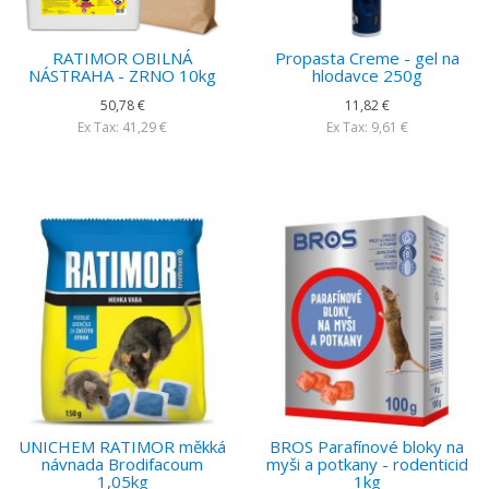
RATIMOR OBILNÁ
Propasta Creme - gel na
NÁSTRAHA - ZRNO 10kg
hlodavce 250g
50,78 €
11,82 €
Ex Tax: 41,29 €
Ex Tax: 9,61 €
UNICHEM RATIMOR měkká
BROS Parafínové bloky na
návnada Brodifacoum
myši a potkany - rodenticid
1,05kg
1kg