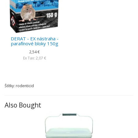
DERAT - EX nástraha -
parafínové bloky 150g
2,54 €
Ex Tax: 2,07 €
Štítky: rodenticid
Also Bought