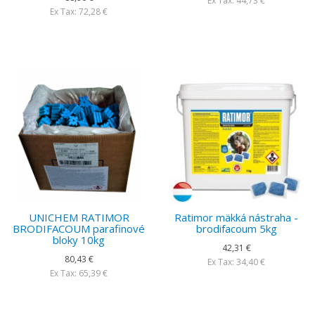
Ex Tax: 44,73 €
Ex Tax: 72,28 €
UNICHEM RATIMOR
Ratimor mäkká nástraha -
BRODIFACOUM parafinové
brodifacoum 5kg
bloky 10kg
42,31 €
80,43 €
Ex Tax: 34,40 €
Ex Tax: 65,39 €