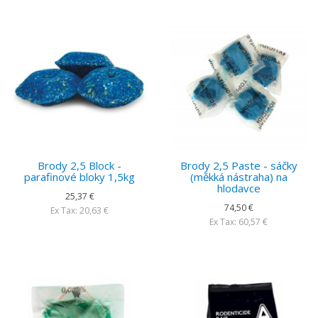
Brody 2,5 Block -
Brody 2,5 Paste - sáčky
parafinové bloky 1,5kg
(měkká nástraha) na
hlodavce
25,37 €
74,50 €
Ex Tax: 20,63 €
Ex Tax: 60,57 €