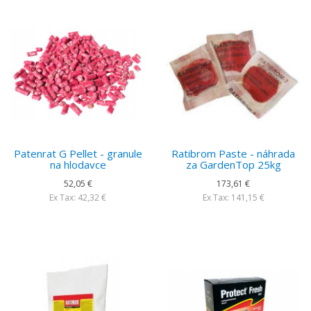
Patenrat G Pellet - granule
Ratibrom Paste - náhrada
na hlodavce
za GardenTop 25kg
52,05 €
173,61 €
Ex Tax: 42,32 €
Ex Tax: 141,15 €