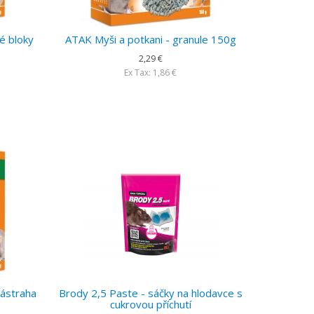
é bloky
ATAK Myši a potkani - granule 150g
2,29 €
Ex Tax: 1,86 €
nástraha
Brody 2,5 Paste - sáčky na hlodavce s
cukrovou příchutí