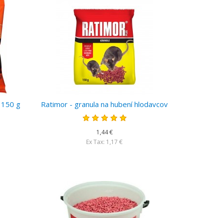
 150 g
Ratimor - granula na hubení hlodavcov
1,44 €
Ex Tax: 1,17 €