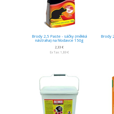
Brody 2,5 Paste - sáčky (měkká
Brody 2
nástraha) na hlodavce 150g
2,33 €
Ex Tax: 1,89 €