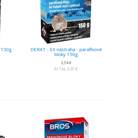
 150g
DERAT - EX nástraha - parafínové
bloky 150g
2,54 €
Ex Tax: 2,07 €