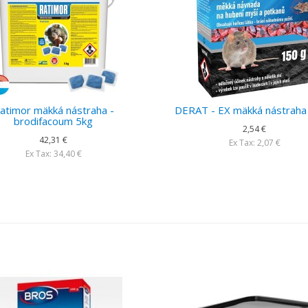
atimor mäkká nástraha -
DERAT - EX mäkká nástraha
brodifacoum 5kg
2,54 €
42,31 €
Ex Tax: 2,07 €
Ex Tax: 34,40 €