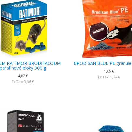
EM RATIMOR BRODIFACOUM
BRODISAN BLUE PE granule
parafinové bloky 300 g
1,65 €
4,87 €
Ex Tax: 1,34 €
Ex Tax: 3,96 €