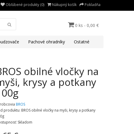
Obľúbené produkty (0)
Nákupný košík
Pokladňa
0 ks - 0,00 €
udzovače
Pachové ohradníky
Ostatné
BROS obilné vločky na
myši, krysy a potkany
100g
robcovia
BROS
d produktu: BROS obilné vločky na myši, krysy a potkany
0g
stupnosť: Skladom