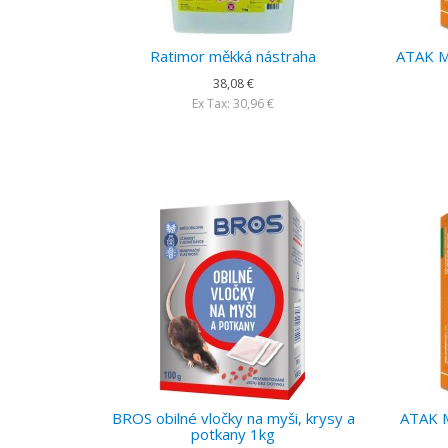
Ratimor měkká nástraha
ATAK My
38,08 €
Ex Tax: 30,96 €
BROS obilné vločky na myši, krysy a
ATAK M
potkany 1kg