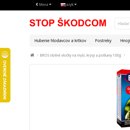
€
Mena
Jazyk
Hubenie hlodavcov a krtkov
Postreky
Hnoj
BROS obilné vločky na myši, krysy a potkany 100g