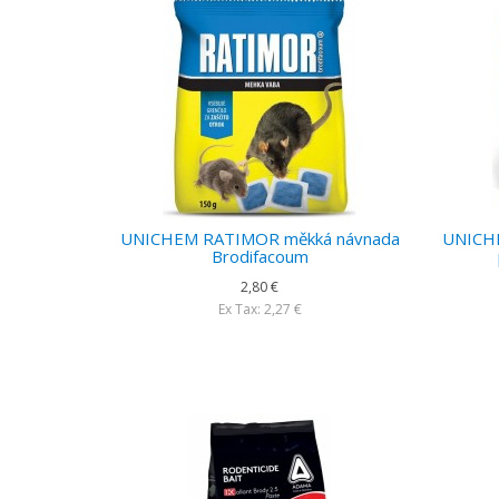
UNICHEM RATIMOR měkká návnada
UNICH
Brodifacoum
2,80 €
Ex Tax: 2,27 €