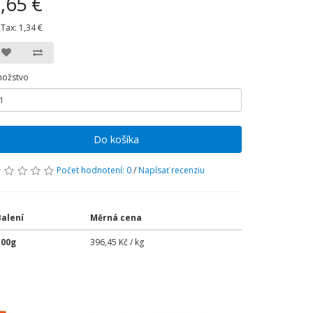
,65 €
 Tax:
1,34 €
ožstvo
Do košíka
Počet hodnotení: 0
/
Napísať recenziu
Balení
Měrná cena
100g
396,45 Kč / kg