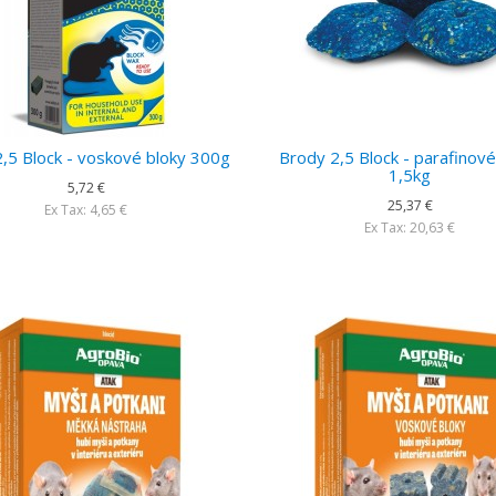
,5 Block - voskové bloky 300g
Brody 2,5 Block - parafinové
1,5kg
5,72 €
25,37 €
Ex Tax: 4,65 €
Ex Tax: 20,63 €