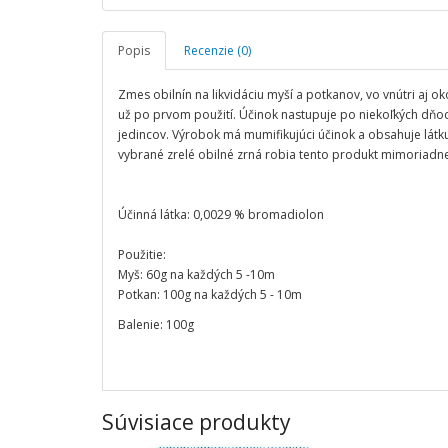
Popis
Recenzie (0)
Zmes obilnín na likvidáciu myší a potkanov, vo vnútri aj 
už po prvom použití. Účinok nastupuje po niekoľkých dňoch
jedincov. Výrobok má mumifikujúci účinok a obsahuje látk
vybrané zrelé obilné zrná robia tento produkt mimoriadne
Účinná látka: 0,0029 % bromadiolon
Použitie:
Myš: 60g na každých 5 -10m
Potkan: 100g na každých 5 - 10m
Balenie: 100g
Súvisiace produkty