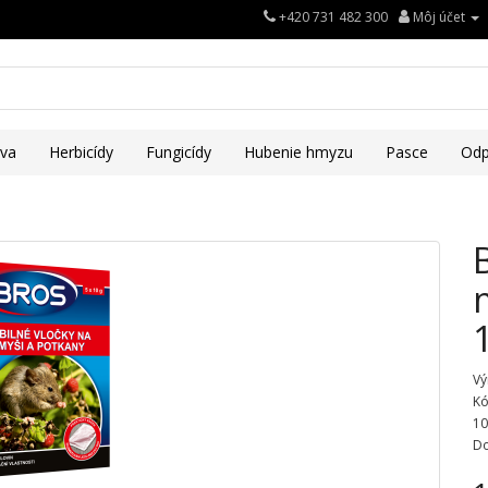
+420 731 482 300
Môj účet
iva
Herbicídy
Fungicídy
Hubenie hmyzu
Pasce
Odp
Vý
Kó
10
Do