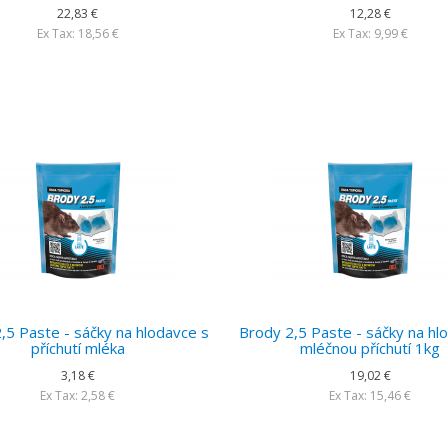
22,83 €
12,28 €
Ex Tax: 18,56 €
Ex Tax: 9,99 €
,5 Paste - sáčky na hlodavce s
Brody 2,5 Paste - sáčky na hl
příchutí mléka
mléčnou příchutí 1kg
3,18 €
19,02 €
Ex Tax: 2,58 €
Ex Tax: 15,46 €