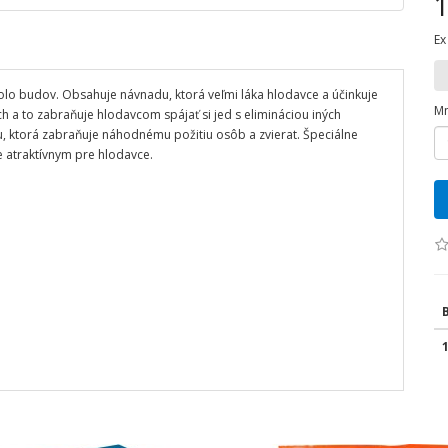
1
Ex
okolo budov. Obsahuje návnadu, ktorá veľmi láka hlodavce a účinkuje
Mn
 a to zabraňuje hlodavcom spájať si jed s elimináciou iných
u, ktorá zabraňuje náhodnému požitiu osôb a zvierat. Špeciálne
 atraktívnym pre hlodavce.