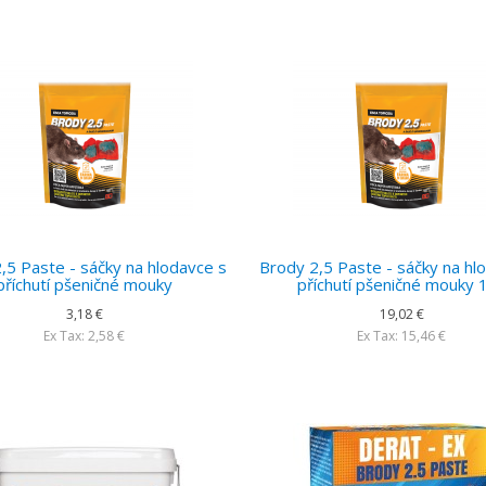
,5 Paste - sáčky na hlodavce s
Brody 2,5 Paste - sáčky na hl
příchutí pšeničné mouky
příchutí pšeničné mouky 
3,18 €
19,02 €
Ex Tax: 2,58 €
Ex Tax: 15,46 €