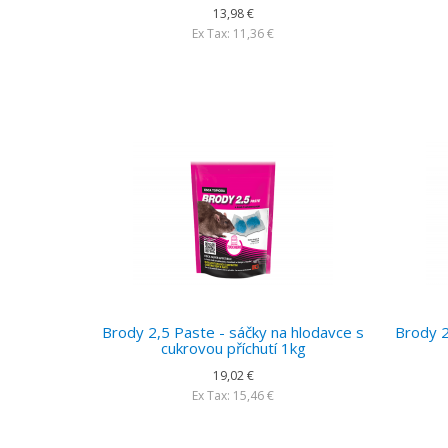
13,98 €
Ex Tax: 11,36 €
Brody 2,5 Paste - sáčky na hlodavce s
Brody 2
cukrovou příchutí 1kg
19,02 €
Ex Tax: 15,46 €