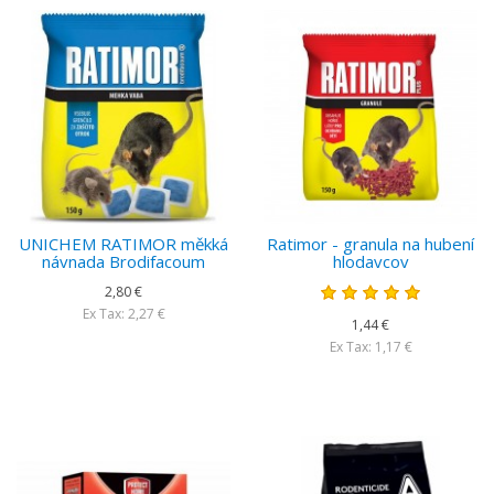
UNICHEM RATIMOR měkká
Ratimor - granula na hubení
návnada Brodifacoum
hlodavcov
2,80 €
Ex Tax: 2,27 €
1,44 €
Ex Tax: 1,17 €