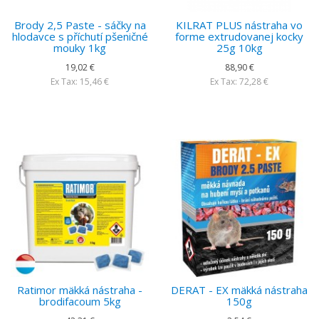
Brody 2,5 Paste - sáčky na
KILRAT PLUS nástraha vo
hlodavce s příchutí pšeničné
forme extrudovanej kocky
mouky 1kg
25g 10kg
19,02 €
88,90 €
Ex Tax: 15,46 €
Ex Tax: 72,28 €
Ratimor mäkká nástraha -
DERAT - EX mäkká nástraha
brodifacoum 5kg
150g