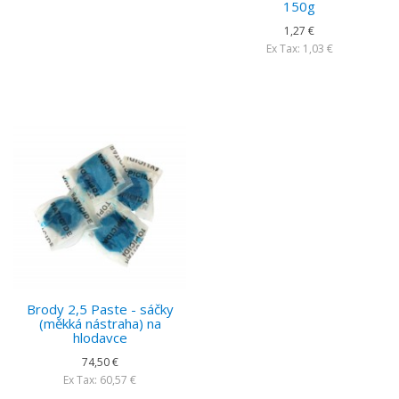
150g
1,27 €
Ex Tax: 1,03 €
Brody 2,5 Paste - sáčky
(měkká nástraha) na
hlodavce
74,50 €
Ex Tax: 60,57 €