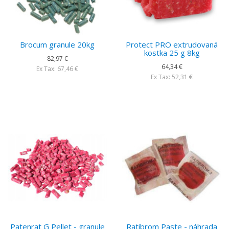
Brocum granule 20kg
Protect PRO extrudovaná
kostka 25 g 8kg
82,97 €
64,34 €
Ex Tax: 67,46 €
Ex Tax: 52,31 €
Patenrat G Pellet - granule
Ratibrom Paste - náhrada