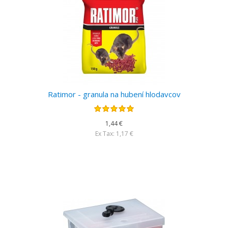
Ratimor - granula na hubení hlodavcov
1,44 €
Ex Tax: 1,17 €