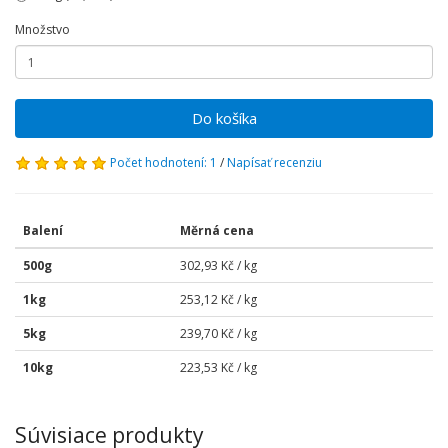
Množstvo
Do košíka
Počet hodnotení: 1
/
Napísať recenziu
Balení
Měrná cena
500g
302,93 Kč / kg
1kg
253,12 Kč / kg
5kg
239,70 Kč / kg
10kg
223,53 Kč / kg
Súvisiace produkty