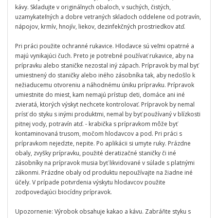
kávy. Skladujte v originálnych obaloch, v suchých, čistých,
uzamykateľných a dobre vetraných skladoch oddelene od potravín,
nápojov, krmív, hnojív, liekov, dezinfekčných prostriedkov atď.
Pri práci použite ochranné rukavice. Hlodavce sú veľmi opatrné a
majú vynikajúci čuch. Preto je potrebné používať rukavice, aby na
prípravku alebo staničke nezostal iný zápach. Prípravok by mal byť
umiestnený do staničky alebo iného zásobníka tak, aby nedošlo k
nežiaducemu otvoreniu a náhodnému úniku prípravku. Prípravok
umiestnite do miest, kam nemajú prístup deti, domáce ani iné
zvieratá, ktorých výskyt nechcete kontrolovať. Prípravok by nemal
prísť do styku s inými produktmi, nemal by byť používaný v blízkosti
pitnej vody, potravín atď. - krabička s prípravkom môže byť
kontaminovaná trusom, močom hlodavcov a pod. Pri práci s
prípravkom nejedzte, nepite. Po aplikácii si umyte ruky. Prázdne
obaly, zvyšky prípravku, použité deratizačné staničky či iné
zásobníky na prípravok musia byť likvidované v súlade s platnými
zákonmi. Prázdne obaly od produktu nepoužívajte na žiadne iné
účely. V prípade potvrdenia výskytu hlodavcov použite
zodpovedajúci biocídny prípravok.
Upozornenie: Výrobok obsahuje kakao a kávu. Zabráňte styku s