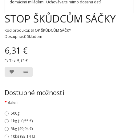
domácimi miláčikmi. Uchovávajte mimo dosahu detí.
STOP ŠKŮDCŮM SÁČKY
Kód produktu: STOP ŠKŮDCŮM SÁČKY
Dostupnosť: Skladom
6,31 €
Ex Tax:
5,13 €
Dostupné možnosti
Balení
500g
1kg (10,55 €)
5kg (49,94 €)
10kg (93,14 €)