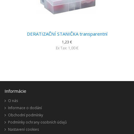
DERATIZAČNÍ STANIČKA transparentní
1,23 €
Ex Tax: 1,00 €
Informácie
O nás
Informace o dodání
Obchodní podmínky
Podmínky ochrany osobních údajů
Nastavení cookies