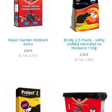
Bayer Garden Rodicum
Brody 2,5 Paste - sáčky
extra
(měkká nástraha) na
hlodavce 150g
4,62 €
2,33 €
Ex Tax: 3,75 €
Ex Tax: 1,89 €