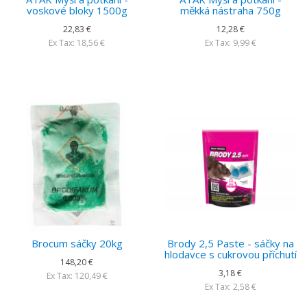
voskové bloky 1500g
měkká nástraha 750g
22,83 €
12,28 €
Ex Tax: 18,56 €
Ex Tax: 9,99 €
Brocum sáčky 20kg
Brody 2,5 Paste - sáčky na
hlodavce s cukrovou příchutí
148,20 €
3,18 €
Ex Tax: 120,49 €
Ex Tax: 2,58 €