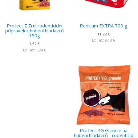
Protect Z Zrní rodenticidní
Rodicum EXTRA 720 g
přípravek k hubení hlodavců
11,22 €
150g
Ex Tax: 9,13 €
1,52 €
Ex Tax: 1,24 €
Protect PG Granule na
hubení hlodavců - rodenticid