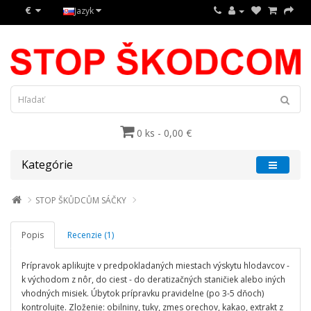
€
Jazyk
0 ks - 0,00 €
Kategórie
STOP ŠKŮDCŮM SÁČKY
Popis
Recenzie (1)
Prípravok aplikujte v predpokladaných miestach výskytu hlodavcov -
k východom z nôr, do ciest - do deratizačných staničiek alebo iných
vhodných misiek. Úbytok prípravku pravidelne (po 3-5 dňoch)
kontrolujte. Zloženie: obilniny, tuky, zmes orechov, kakao, extrakt z