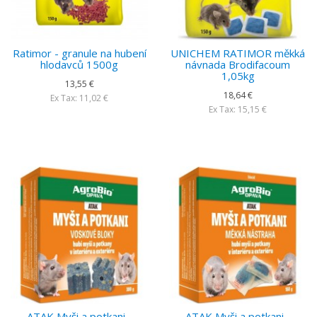
Ratimor - granule na hubení
UNICHEM RATIMOR měkká
hlodavců 1500g
návnada Brodifacoum
1,05kg
13,55 €
18,64 €
Ex Tax: 11,02 €
Ex Tax: 15,15 €
ATAK Myši a potkani -
ATAK Myši a potkani -