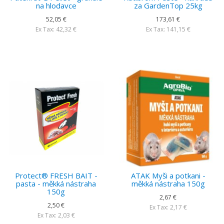
na hlodavce
za GardenTop 25kg
52,05 €
173,61 €
Ex Tax: 42,32 €
Ex Tax: 141,15 €
Protect® FRESH BAIT -
ATAK Myši a potkani -
pasta - měkká nástraha
měkká nástraha 150g
150g
2,67 €
2,50 €
Ex Tax: 2,17 €
Ex Tax: 2,03 €