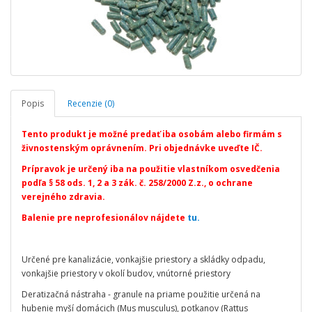
Popis
Recenzie (0)
Tento produkt je možné predať iba osobám alebo firmám s
živnostenským oprávnením. Pri objednávke uveďte IČ.
Prípravok je určený iba na použitie vlastníkom osvedčenia
podľa § 58 ods. 1, 2 a 3 zák. č. 258/2000 Z.z., o ochrane
verejného zdravia.
Balenie pre neprofesionálov nájdete
tu.
Určené pre kanalizácie, vonkajšie priestory a skládky odpadu,
vonkajšie priestory v okolí budov, vnútorné priestory
Deratizačná nástraha - granule na priame použitie určená na
hubenie myší domácich (Mus musculus), potkanov (Rattus