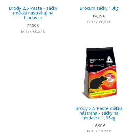
Brody 2,5 Paste - sáčky
Brocum sáčky 10kg
(měkká nástraha) na
84,29 €
hlodavce
Ex Tax: 68,53 €
74,50 €
Ex Tax: 60,57 €
Brody 2,5 Paste měkká
nástraha - sáčky na
hlodavce 1,05kg
16,90 €
Ex Tax: 13,74 €