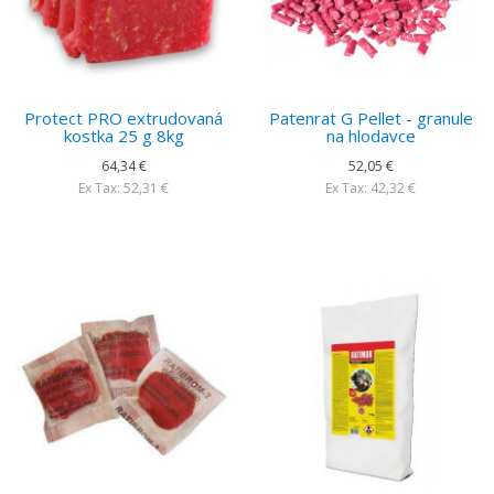
Protect PRO extrudovaná
Patenrat G Pellet - granule
kostka 25 g 8kg
na hlodavce
64,34 €
52,05 €
Ex Tax: 52,31 €
Ex Tax: 42,32 €