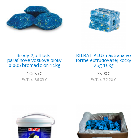
Brody 2,5 Block -
KILRAT PLUS nástraha vo
parafinové voskové bloky
forme extrudovanej kocky
0,005 bromadiolon 15kg
25g 10kg
105,85 €
88,90 €
Ex Tax: 86,05 €
Ex Tax: 72,28 €