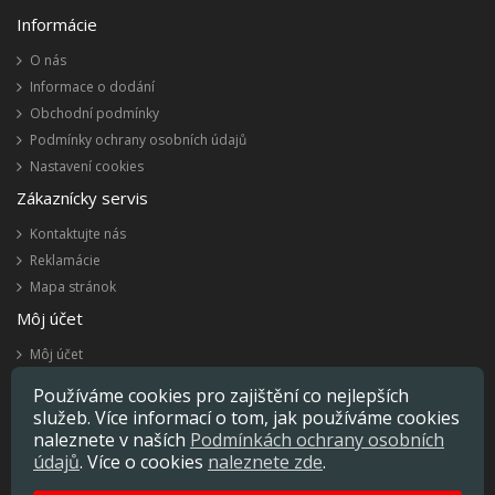
Informácie
O nás
Informace o dodání
Obchodní podmínky
Podmínky ochrany osobních údajů
Nastavení cookies
Zákaznícky servis
Kontaktujte nás
Reklamácie
Mapa stránok
Môj účet
Môj účet
História objednávok
Používáme cookies pro zajištění co nejlepších
Obľúbené produkty
služeb. Více informací o tom, jak používáme cookies
Novinky
naleznete v naších
Podmínkách ochrany osobních
údajů
. Více o cookies
naleznete zde
.