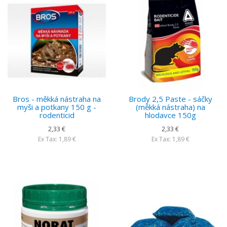
Bros - měkká nástraha na
Brody 2,5 Paste - sáčky
myši a potkany 150 g -
(měkká nástraha) na
rodenticid
hlodavce 150g
2,33 €
2,33 €
Ex Tax: 1,89 €
Ex Tax: 1,89 €