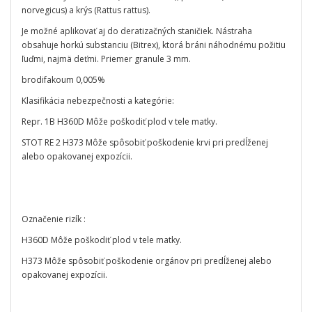
norvegicus) a krýs (Rattus rattus).
Je možné aplikovať aj do deratizačných staničiek. Nástraha
obsahuje horkú substanciu (Bitrex), ktorá bráni náhodnému požitiu
ľuďmi, najmä deťmi. Priemer granule 3 mm.
brodifakoum 0,005%
Klasifikácia nebezpečnosti a kategórie:
Repr. 1B H360D Môže poškodiť plod v tele matky.
STOT RE 2 H373 Môže spôsobiť poškodenie krvi pri predĺženej
alebo opakovanej expozícii.
Označenie rizík :
H360D Môže poškodiť plod v tele matky.
H373 Môže spôsobiť poškodenie orgánov pri predĺženej alebo
opakovanej expozícii.