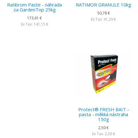
Ratibrom Paste - náhrada
RATIMOR GRANULE 10kg
za GardenTop 25kg
50,78 €
173,61 €
Ex Tax: 41,29 €
Ex Tax: 141,15 €
Protect® FRESH BAIT -
pasta - měkká nástraha
150g
2,50 €
Ex Tax: 2,03 €