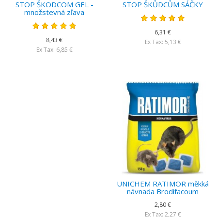
STOP ŠKODCOM GEL -
STOP ŠKŮDCŮM SÁČKY
množstevná zľava
6,31 €
8,43 €
Ex Tax: 5,13 €
Ex Tax: 6,85 €
UNICHEM RATIMOR měkká
návnada Brodifacoum
2,80 €
Ex Tax: 2,27 €