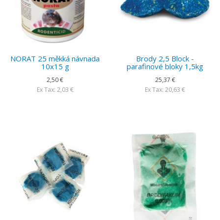
NORAT 25 měkká návnada
Brody 2,5 Block -
10x15 g
parafinové bloky 1,5kg
2,50 €
25,37 €
Ex Tax: 2,03 €
Ex Tax: 20,63 €