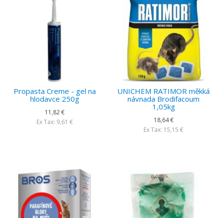
Propasta Creme - gel na
UNICHEM RATIMOR měkká
hlodavce 250g
návnada Brodifacoum
1,05kg
11,82 €
18,64 €
Ex Tax: 9,61 €
Ex Tax: 15,15 €