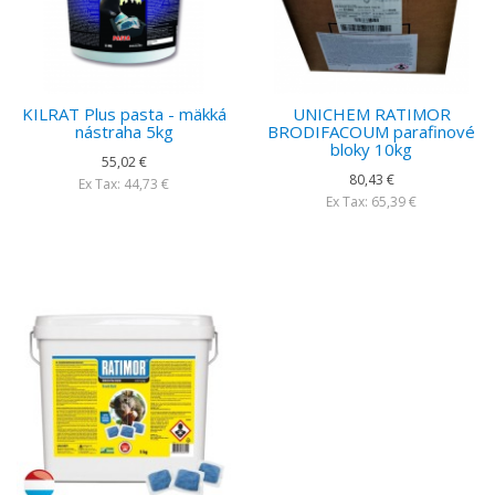
KILRAT Plus pasta - mäkká
UNICHEM RATIMOR
nástraha 5kg
BRODIFACOUM parafinové
bloky 10kg
55,02 €
80,43 €
Ex Tax: 44,73 €
Ex Tax: 65,39 €