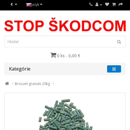
€
Jazyk
0 ks - 0,00 €
Kategórie
Brocum granule 20kg