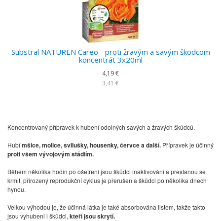
Substral NATUREN Careo - proti žravým a savým škodcom
koncentrát 3x20ml
4,19 €
3,41 €
Koncentrovaný přípravek k hubení odolných savých a žravých škůdců.
Hubí
mšice, molice, svilušky, housenky, červce a další.
Přípravek je účinný
proti všem vývojovým stádiím.
Během několika hodin po ošetření jsou škůdci inaktivováni a přestanou se
krmit, přirozený reprodukční cyklus je přerušen a škůdci po několika dnech
hynou.
Velkou výhodou je, že účinná látka je také absorbována listem, takže takto
jsou vyhubeni i škůdci,
kteří jsou skrytí.