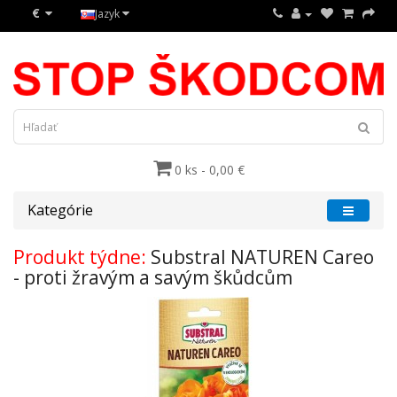
€
Jazyk
0 ks - 0,00 €
Kategórie
Produkt týdne:
Substral NATUREN Careo
- proti žravým a savým škůdcům