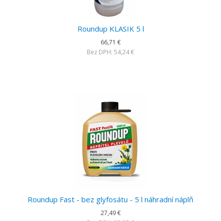
Roundup KLASIK 5 l
66,71 €
Bez DPH: 54,24 €
Roundup Fast - bez glyfosátu - 5 l náhradní náplň
27,49 €