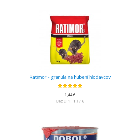
Ratimor - granula na hubení hlodavcov
1,44 €
Bez DPH: 1,17 €