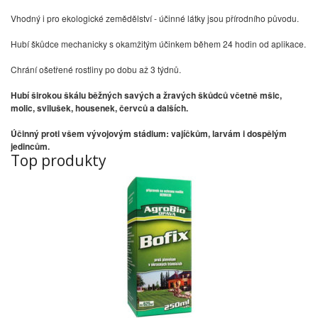
Vhodný i pro ekologické zemědělství - účinné látky jsou přírodního původu.
Hubí škůdce mechanicky s okamžitým účinkem během 24 hodin od aplikace.
Chrání ošetřené rostliny po dobu až 3 týdnů.
Hubí širokou škálu běžných savých a žravých škůdců včetně mšic,
molic, svilušek, housenek, červců a dalších.
Účinný proti všem vývojovým stádium: vajíčkům, larvám i dospělým
jedincům.
Top produkty