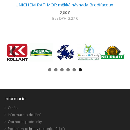
UNICHEM RATIMOR měkká návnada Brodifacoum
2,80 €
Bez DPH: 2,27 €
Informácie
O nás
Informace o dodání
Obchodní podmínky
Podmínky ochrany osobních údajů