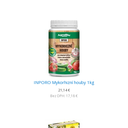
INPORO Mykorhizní houby 1kg
21,14 €
Bez DPH: 17,18 €