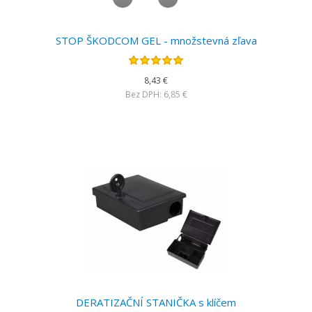
STOP ŠKODCOM GEL - množstevná zľava
8,43 €
Bez DPH: 6,85 €
DERATIZAČNÍ STANIČKA s klíčem