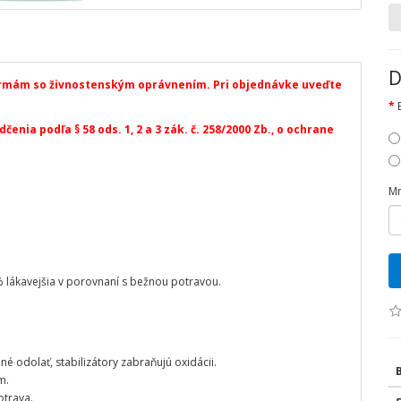
D
irmám so živnostenským oprávnením. Pri objednávke uveďte
enia podľa § 58 ods. 1, 2 a 3 zák. č. 258/2000 Zb., o ochrane
Mn
% lákavejšia v porovnaní s bežnou potravou.
né odolať, stabilizátory zabraňujú oxidácii.
m.
otrava.