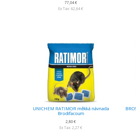
77,04 €
Ex Tax: 62,64 €
UNICHEM RATIMOR měkká návnada
BROS
Brodifacoum
2,80 €
Ex Tax: 2,27 €