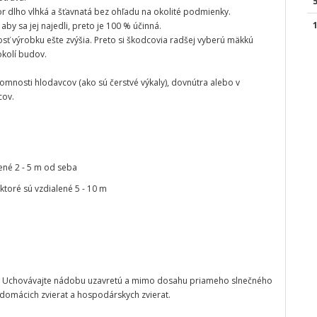
 dlho vlhká a šťavnatá bez ohľadu na okolité podmienky.
by sa jej najedli, preto je 100 % účinná.
osť výrobku ešte zvýšia. Preto si škodcovia radšej vyberú mäkkú
okolí budov.
omnosti hlodavcov (ako sú čerstvé výkaly), dovnútra alebo v
cov.
nené 2 - 5 m od seba
 ktoré sú vzdialené 5 - 10 m
. Uchovávajte nádobu uzavretú a mimo dosahu priameho slnečného
 domácich zvierat a hospodárskych zvierat.