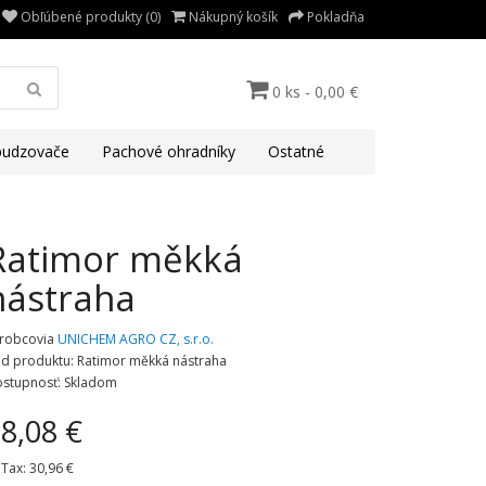
Obľúbené produkty (0)
Nákupný košík
Pokladňa
0 ks - 0,00 €
udzovače
Pachové ohradníky
Ostatné
Ratimor měkká
nástraha
robcovia
UNICHEM AGRO CZ, s.r.o.
d produktu: Ratimor měkká nástraha
stupnosť: Skladom
8,08 €
 Tax:
30,96 €