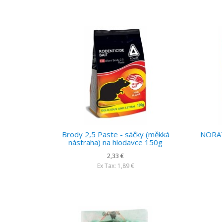
Brody 2,5 Paste - sáčky (měkká
NORAT
nástraha) na hlodavce 150g
2,33 €
Ex Tax: 1,89 €