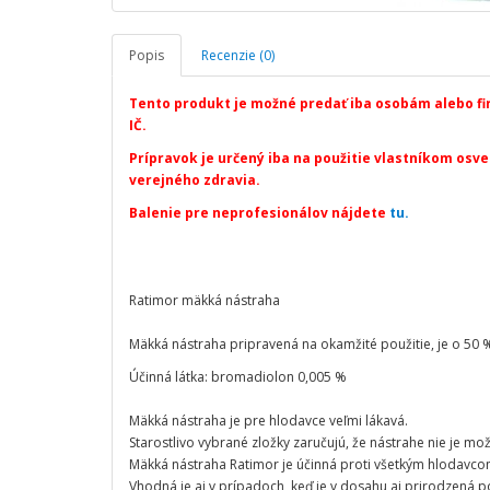
Popis
Recenzie (0)
Tento produkt je možné predať iba osobám alebo f
IČ.
Prípravok je určený iba na použitie vlastníkom osvedč
verejného zdravia.
Balenie pre neprofesionálov nájdete
tu.
Ratimor mäkká nástraha
Mäkká nástraha pripravená na okamžité použitie, je o 50 
Účinná látka: bromadiolon 0,005 %
Mäkká nástraha je pre hlodavce veľmi lákavá.
Starostlivo vybrané zložky zaručujú, že nástrahe nie je mož
Mäkká nástraha Ratimor je účinná proti všetkým hlodavco
Vhodná je aj v prípadoch, keď je v dosahu aj prirodzená p