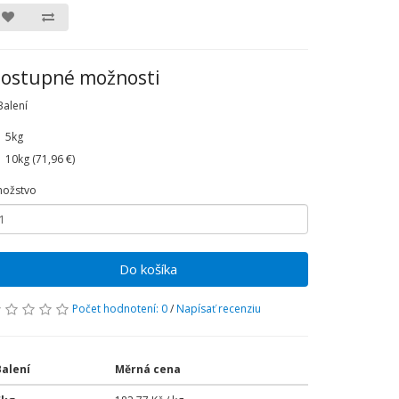
ostupné možnosti
Balení
5kg
10kg (71,96 €)
ožstvo
Do košíka
Počet hodnotení: 0
/
Napísať recenziu
Balení
Měrná cena