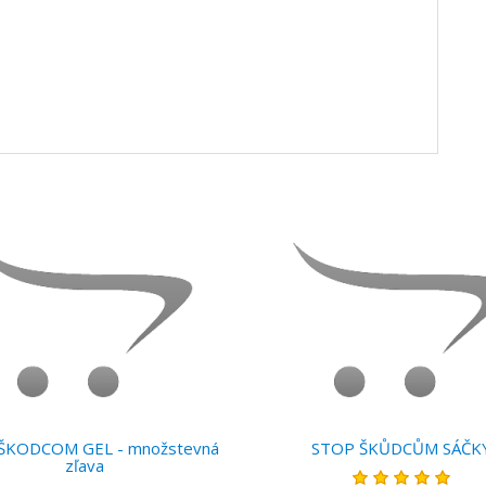
ŠKODCOM GEL - množstevná
STOP ŠKŮDCŮM SÁČK
zľava