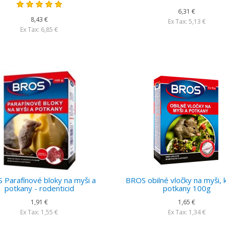
6,31 €
8,43 €
Ex Tax: 5,13 €
Ex Tax: 6,85 €
 Parafínové bloky na myši a
BROS obilné vločky na myši, 
potkany - rodenticid
potkany 100g
1,91 €
1,65 €
Ex Tax: 1,55 €
Ex Tax: 1,34 €