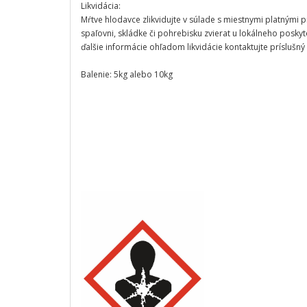
Likvidácia:
Mŕtve hlodavce zlikvidujte v súlade s miestnymi platnými p
spaľovni, skládke či pohrebisku zvierat u lokálneho posk
ďalšie informácie ohľadom likvidácie kontaktujte príslušn
Balenie: 5kg alebo 10kg