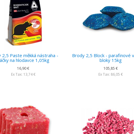
 2,5 Paste měkká nástraha -
Brody 2,5 Block - parafinové
áčky na hlodavce 1,05kg
bloky 15kg
16,90 €
105,85 €
Ex Tax: 13,74 €
Ex Tax: 86,05 €