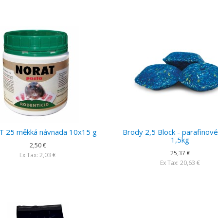
 25 měkká návnada 10x15 g
Brody 2,5 Block - parafinové
1,5kg
2,50 €
25,37 €
Ex Tax: 2,03 €
Ex Tax: 20,63 €