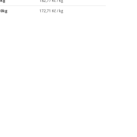
5kg
182,77 Kč / kg
10kg
172,71 Kč / kg