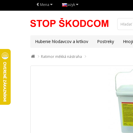
€
Mena
Jazyk
Hubenie hlodavcov a krtkov
Postreky
Hnoj
Ratimor měkká nástraha