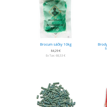
Brocum sáčky 10kg
Brody
s
84,29 €
Ex Tax: 68,53 €