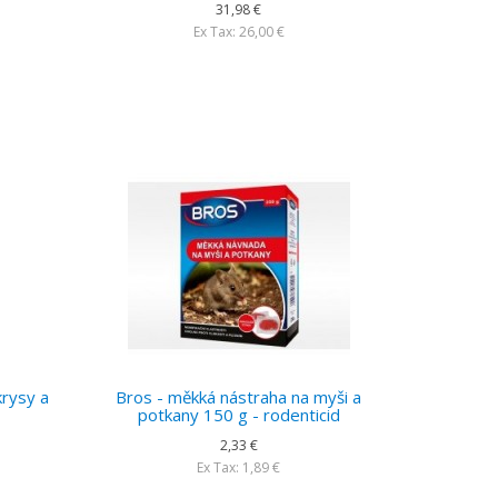
31,98 €
Ex Tax: 26,00 €
krysy a
Bros - měkká nástraha na myši a
potkany 150 g - rodenticid
2,33 €
Ex Tax: 1,89 €