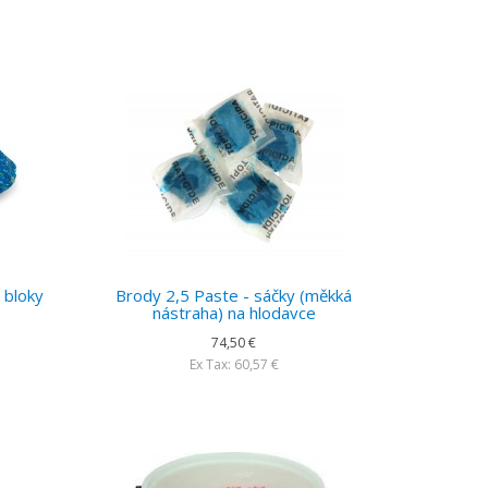
 bloky
Brody 2,5 Paste - sáčky (měkká
nástraha) na hlodavce
74,50 €
Ex Tax: 60,57 €