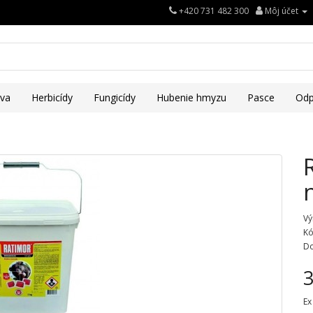
+420 731 482 300
Môj účet
iva
Herbicídy
Fungicídy
Hubenie hmyzu
Pasce
Odp
Vý
Kó
Do
3
Ex