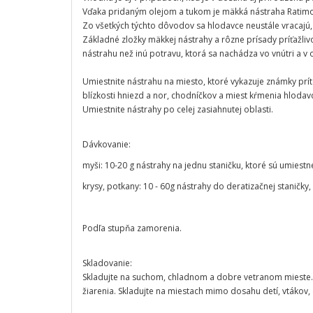
Vďaka pridaným olejom a tukom je mäkká nástraha Ratimor
Zo všetkých týchto dôvodov sa hlodavce neustále vracajú, a
Základné zložky mäkkej nástrahy a rôzne prísady príťažliv
nástrahu než inú potravu, ktorá sa nachádza vo vnútri a v 
Umiestnite nástrahu na miesto, ktoré vykazuje známky prít
blízkosti hniezd a nor, chodníčkov a miest kŕmenia hlodav
Umiestnite nástrahy po celej zasiahnutej oblasti.
Dávkovanie:
myši: 10-20 g nástrahy na jednu staničku, ktoré sú umiest
krysy, potkany: 10 - 60g nástrahy do deratizačnej staničky,
Podľa stupňa zamorenia.
Skladovanie:
Skladujte na suchom, chladnom a dobre vetranom mieste
žiarenia. Skladujte na miestach mimo dosahu detí, vtákov,