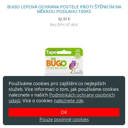
BUGO LEPOVÁ OCHRANA POSTELE PROTI ŠTĚNICÍM NA
MĚKKOU PODLAHU 100KS
82,97 €
Bez DPH: 67,46 €
Používáme cookies pro zajištění co nejlepších
služeb. Více informací o tom, jak používáme cookies
naleznete v naších
Podmínkách ochrany osobních
údajů
. Více o cookies
naleznete zde
.
OK
BUGO LEPOVÁ OCHRANA POSTELE PROTI ŠTĚNICÍM NA
Pouze povinné cookies
MĚKKOU PODLAHU 10metrů