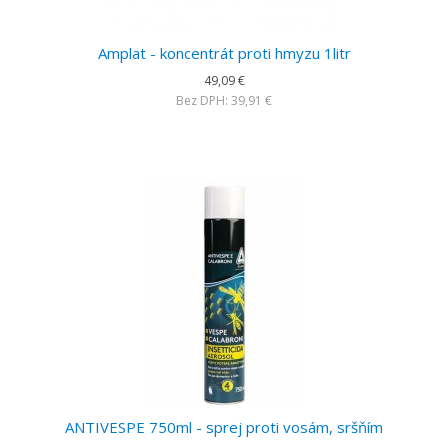
Amplat - koncentrát proti hmyzu 1litr
49,09 €
Bez DPH: 39,91 €
ANTIVESPE 750ml - sprej proti vosám, sršňím