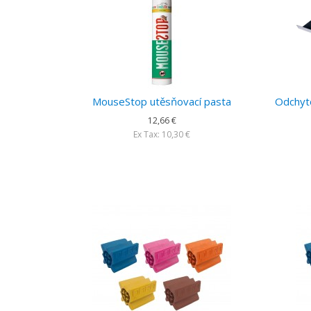
MouseStop utěsňovací pasta
Odchyto
12,66 €
Ex Tax: 10,30 €