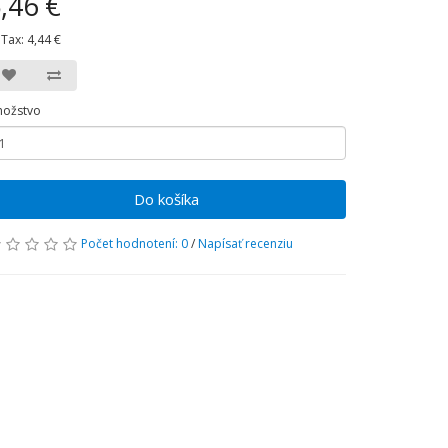
,46 €
 Tax:
4,44 €
ožstvo
Do košíka
Počet hodnotení: 0
/
Napísať recenziu