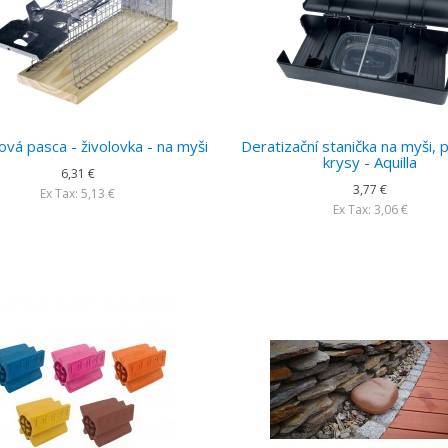
vá pasca - živolovka - na myši
Deratizační stanička na myši, 
krysy - Aquilla
6,31 €
3,77 €
Ex Tax: 5,13 €
Ex Tax: 3,06 €