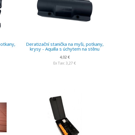
potkany,
Deratizační stanička na myši, potkany,
krysy - Aquilla s úchytem na stěnu
4,02 €
Ex Tax: 3,27 €