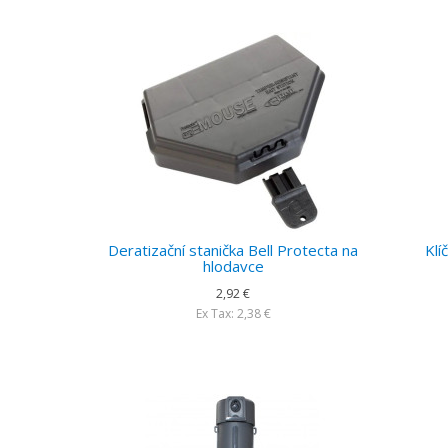
Deratizační stanička Bell Protecta na
Klí
hlodavce
2,92 €
Ex Tax: 2,38 €