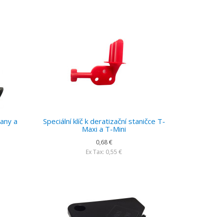
kany a
Speciální klíč k deratizační staničce T-
Maxi a T-Mini
0,68 €
Ex Tax: 0,55 €