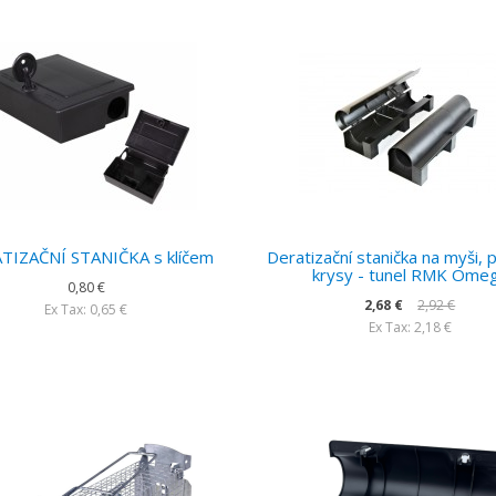
TIZAČNÍ STANIČKA s klíčem
Deratizační stanička na myši, 
krysy - tunel RMK Ome
0,80 €
2,68 €
2,92 €
Ex Tax: 0,65 €
Ex Tax: 2,18 €