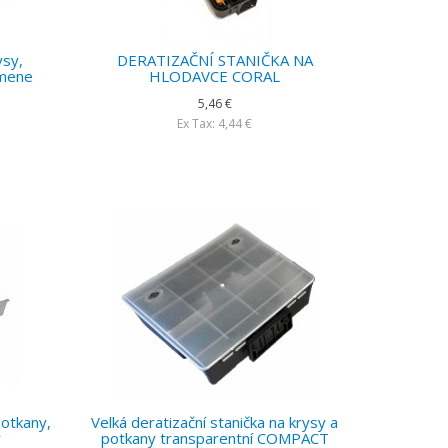
ysy,
DERATIZAČNÍ STANIČKA NA
amene
HLODAVCE CORAL
5,46 €
Ex Tax: 4,44 €
potkany,
Velká deratizační stanička na krysy a
ý
potkany transparentní COMPACT