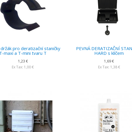
držák pro deratizační staničky
PEVNÁ DERATIZAČNÍ STAN
T-maxi a T-mini tvaru T
HARD s klíčem
1,23 €
1,69 €
Ex Tax: 1,00 €
Ex Tax: 1,38 €