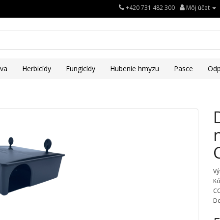
+420 731 482 300
Môj účet
iva
Herbicídy
Fungicídy
Hubenie hmyzu
Pasce
Odp
Vý
Kó
C
Do