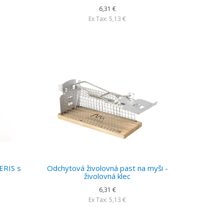
6,31 €
Ex Tax: 5,13 €
 ERIS s
Odchytová živolovná past na myši -
živolovná klec
6,31 €
Ex Tax: 5,13 €