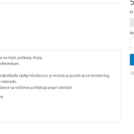
5
Ex
Mn
u na myši, potkany, krysy.
podmienkam.
redpokladá výskyt hlodavcov, je možné ju použiť aj na monitoring
ú návnadu.
davce sa väčšinou pohybujú popri stenách.
ky.