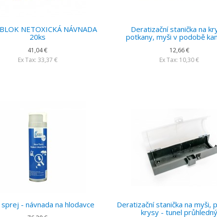
 BLOK NETOXICKÁ NÁVNADA
Deratizační stanička na kr
20ks
potkany, myši v podobě k
41,04 €
12,66 €
Ex Tax: 33,37 €
Ex Tax: 10,30 €
sprej - návnada na hlodavce
Deratizační stanička na myši, 
krysy - tunel průhledn