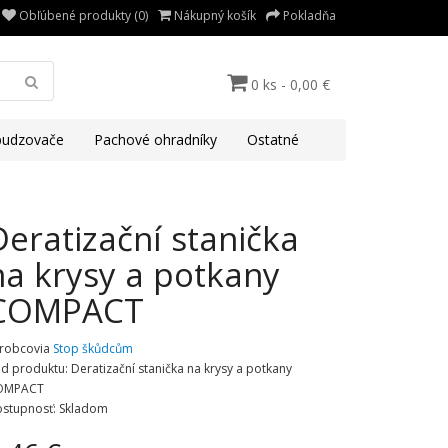
Obľúbené produkty (0)
Nákupný košík
Pokladňa
0 ks - 0,00 €
udzovače
Pachové ohradníky
Ostatné
Deratizační stanička
na krysy a potkany
COMPACT
robcovia
Stop škůdcům
d produktu: Deratizační stanička na krysy a potkany
OMPACT
stupnosť: Skladom