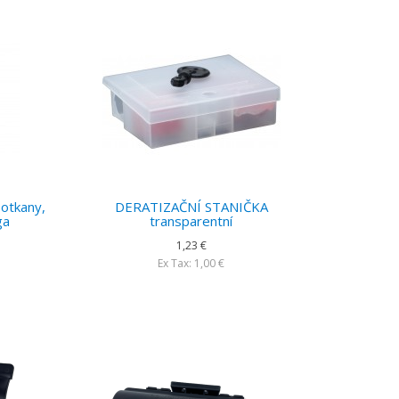
potkany,
DERATIZAČNÍ STANIČKA
ga
transparentní
1,23 €
Ex Tax: 1,00 €