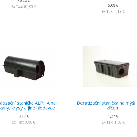
76,20 €
5,08 €
Ex Tax: 61,95 €
Ex Tax: 4,13 €
atizační stanička ALPHA na
Deratizační stanička na myši
kany, krysy a jiné hlodavce
klíčem
3,77 €
1,27 €
Ex Tax: 3,06 €
Ex Tax: 1,03 €