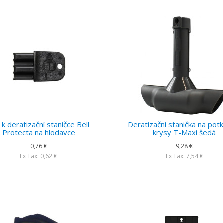
č k deratizační staničce Bell
Deratizační stanička na pot
Protecta na hlodavce
krysy T-Maxi šedá
0,76 €
9,28 €
Ex Tax: 0,62 €
Ex Tax: 7,54 €