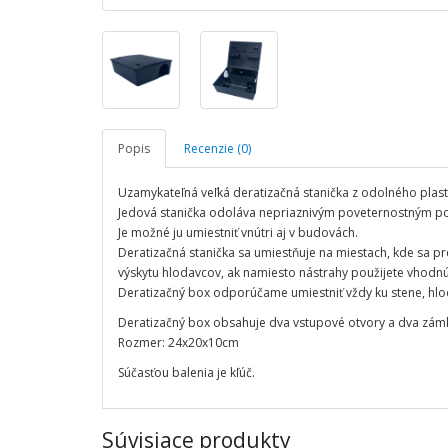
Popis
Recenzie (0)
Uzamykateľná veľká deratizačná stanička z odolného plast
Jedová stanička odoláva nepriaznivým poveternostným 
Je možné ju umiestniť vnútri aj v budovách.
Deratizačná stanička sa umiestňuje na miestach, kde sa p
výskytu hlodavcov, ak namiesto nástrahy použijete vhodn
Deratizačný box odporúčame umiestniť vždy ku stene, hlo
Deratizačný box obsahuje dva vstupové otvory a dva zám
Rozmer: 24x20x10cm
Súčasťou balenia je kľúč.
Súvisiace produkty