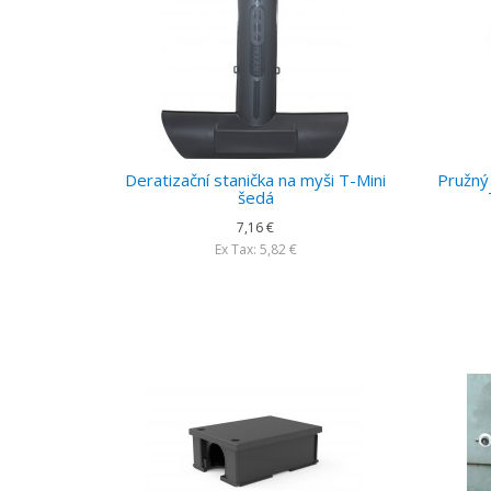
Deratizační stanička na myši T-Mini
Pružný 
šedá
7,16 €
Ex Tax: 5,82 €