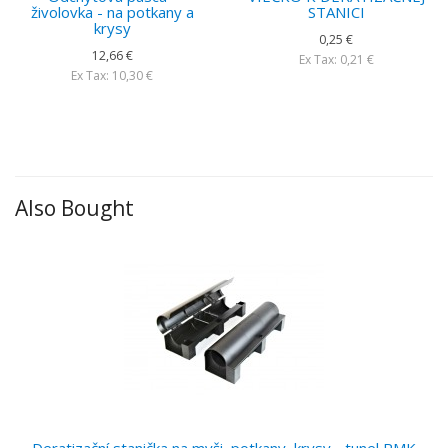
živolovka - na potkany a
STANICI
krysy
0,25 €
12,66 €
Ex Tax: 0,21 €
Ex Tax: 10,30 €
Also Bought