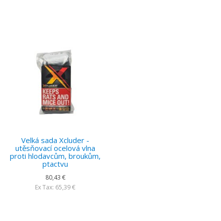
Velká sada Xcluder -
utěsňovací ocelová vlna
proti hlodavcům, broukům,
ptactvu
80,43 €
Ex Tax: 65,39 €