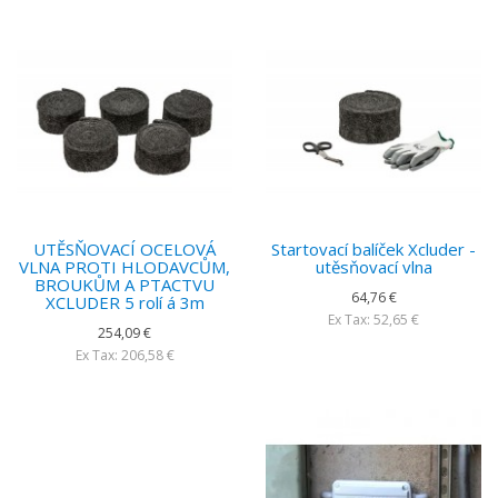
UTĚSŇOVACÍ OCELOVÁ
Startovací balíček Xcluder -
VLNA PROTI HLODAVCŮM,
utěsňovací vlna
BROUKŮM A PTACTVU
64,76 €
XCLUDER 5 rolí á 3m
Ex Tax: 52,65 €
254,09 €
Ex Tax: 206,58 €