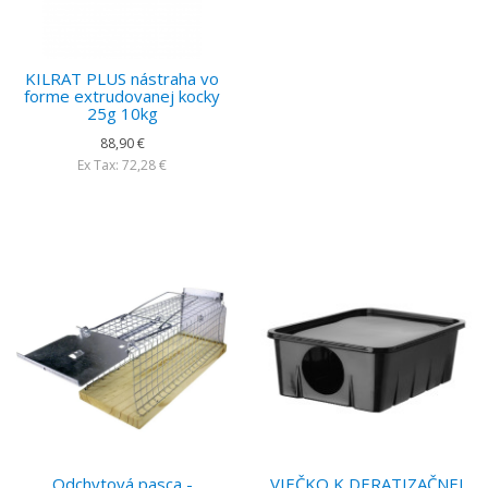
KILRAT PLUS nástraha vo
forme extrudovanej kocky
25g 10kg
88,90 €
Ex Tax: 72,28 €
Odchytová pasca -
VIEČKO K DERATIZAČNEJ