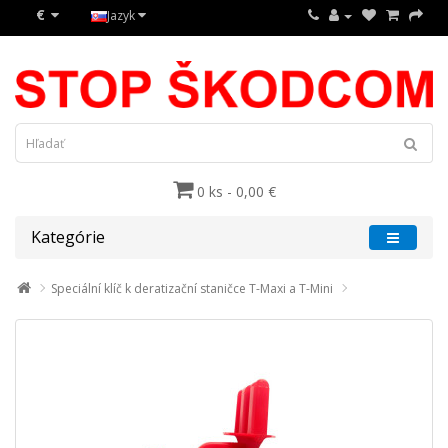
€
Jazyk
0 ks - 0,00 €
Kategórie
Speciální klíč k deratizační staničce T-Maxi a T-Mini