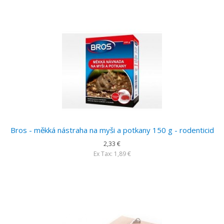
Bros - měkká nástraha na myši a potkany 150 g - rodenticid
2,33 €
Ex Tax: 1,89 €