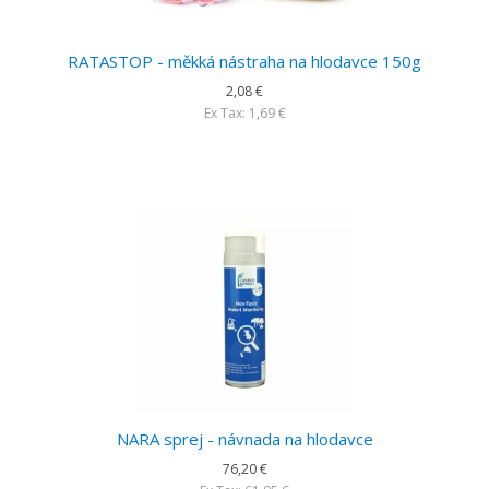
RATASTOP - měkká nástraha na hlodavce 150g
2,08 €
Ex Tax: 1,69 €
NARA sprej - návnada na hlodavce
76,20 €