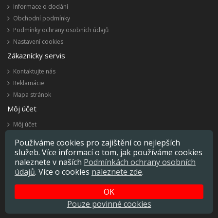
Informace o dodání
Obchodní podmínky
Podmínky ochrany osobních údajů
Nastavení cookies
Zákaznícky servis
Kontaktujte nás
Reklamácie
Mapa stránok
Môj účet
Môj účet
História objednávok
Používáme cookies pro zajištění co nejlepších
Obľúbené produkty
služeb. Více informací o tom, jak používáme cookies
Novinky
naleznete v naších
Podmínkách ochrany osobních
údajů
. Více o cookies
naleznete zde
.
OK
Specializovaný e-shop:
Deratizační-Staničky.cz
Pouze povinné cookies
Stop škůdcům s.r.o. © 2025