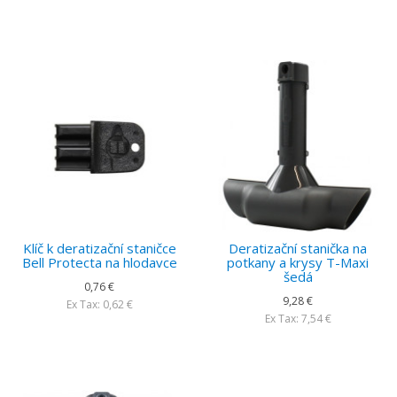
Klíč k deratizační staničce
Deratizační stanička na
Bell Protecta na hlodavce
potkany a krysy T-Maxi
šedá
0,76 €
9,28 €
Ex Tax: 0,62 €
Ex Tax: 7,54 €