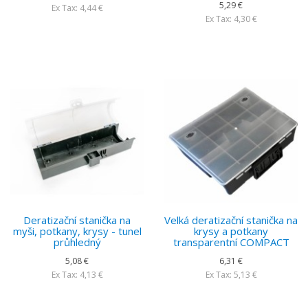
5,29 €
Ex Tax: 4,44 €
Ex Tax: 4,30 €
Deratizační stanička na
Velká deratizační stanička na
myši, potkany, krysy - tunel
krysy a potkany
průhledný
transparentní COMPACT
5,08 €
6,31 €
Ex Tax: 4,13 €
Ex Tax: 5,13 €