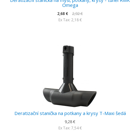
Deratizační stanička na myši, potkany, krysy - tunel RMK
Omega
2,68 €
2,92 €
Ex Tax: 2,18 €
Deratizační stanička na potkany a krysy T-Maxi šedá
9,28 €
Ex Tax: 7,54 €