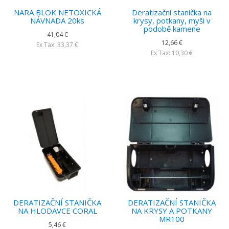
NARA BLOK NETOXICKÁ
Deratizační stanička na
NÁVNADA 20ks
krysy, potkany, myši v
podobě kamene
41,04 €
12,66 €
Ex Tax: 33,37 €
Ex Tax: 10,30 €
DERATIZAČNÍ STANIČKA
DERATIZAČNÍ STANIČKA
NA HLODAVCE CORAL
NA KRYSY A POTKANY
MR100
5,46 €