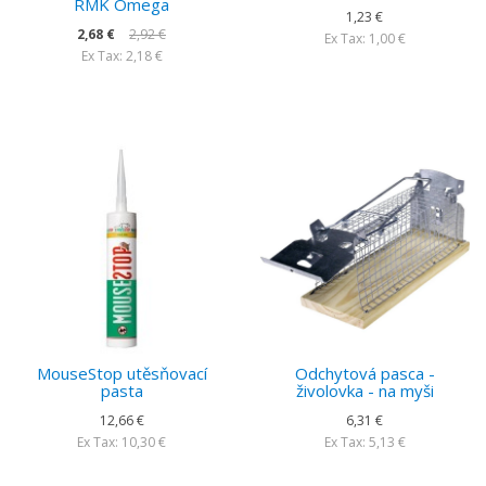
RMK Omega
1,23 €
2,68 €
2,92 €
Ex Tax: 1,00 €
Ex Tax: 2,18 €
MouseStop utěsňovací
Odchytová pasca -
pasta
živolovka - na myši
12,66 €
6,31 €
Ex Tax: 10,30 €
Ex Tax: 5,13 €