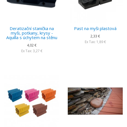
Deratizační stanička na
Past na myši plastová
myši, potkany, krysy -
2,33 €
Aquilla s úchytem na stěnu
Ex Tax: 1,89 €
4,02 €
Ex Tax: 3,27 €