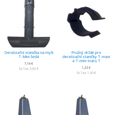
Deratizační stanička na myši
Pružný držák pro
T-Mini šedá
deratizační staničky T-maxi
a T-mini tvaru T
7,16 €
1,23 €
Ex Tax: 5,82 €
Ex Tax: 1,00 €