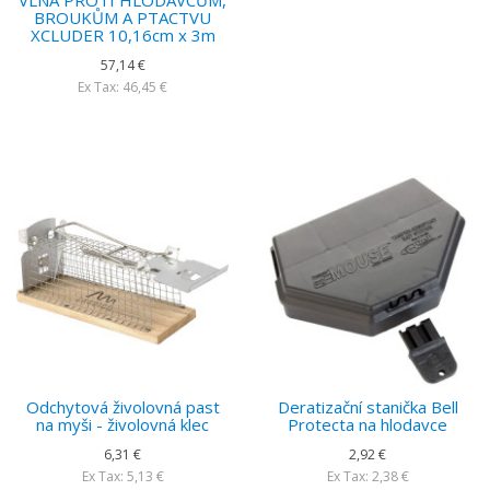
VLNA PROTI HLODAVCŮM,
BROUKŮM A PTACTVU
XCLUDER 10,16cm x 3m
57,14 €
Ex Tax: 46,45 €
Odchytová živolovná past
Deratizační stanička Bell
na myši - živolovná klec
Protecta na hlodavce
6,31 €
2,92 €
Ex Tax: 5,13 €
Ex Tax: 2,38 €