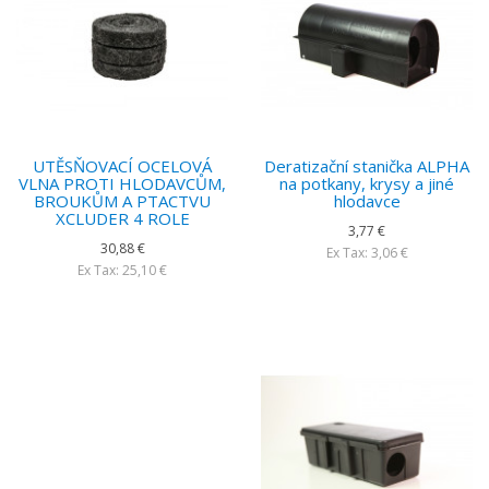
UTĚSŇOVACÍ OCELOVÁ
Deratizační stanička ALPHA
VLNA PROTI HLODAVCŮM,
na potkany, krysy a jiné
BROUKŮM A PTACTVU
hlodavce
XCLUDER 4 ROLE
3,77 €
30,88 €
Ex Tax: 3,06 €
Ex Tax: 25,10 €