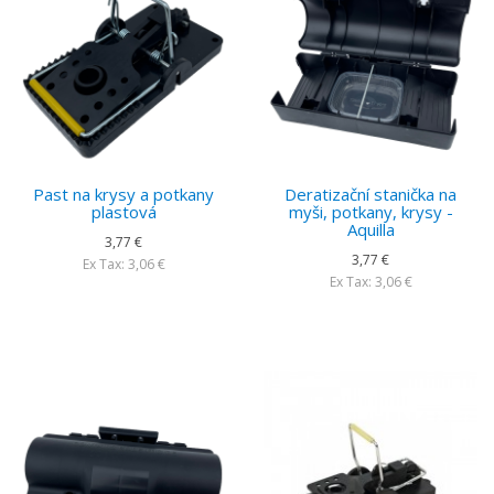
Past na krysy a potkany
Deratizační stanička na
plastová
myši, potkany, krysy -
Aquilla
3,77 €
3,77 €
Ex Tax: 3,06 €
Ex Tax: 3,06 €