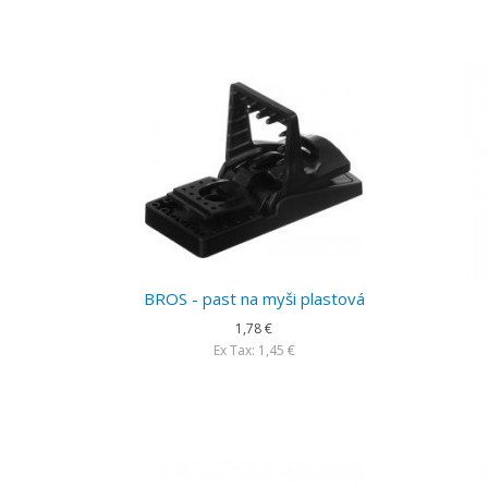
BROS - past na myši plastová
1,78 €
Ex Tax: 1,45 €