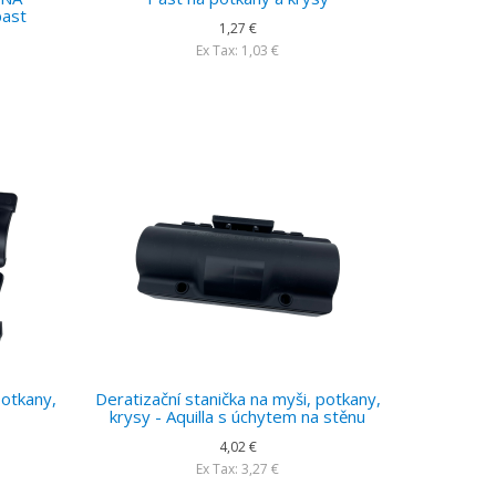
past
1,27 €
Ex Tax: 1,03 €
potkany,
Deratizační stanička na myši, potkany,
krysy - Aquilla s úchytem na stěnu
4,02 €
Ex Tax: 3,27 €