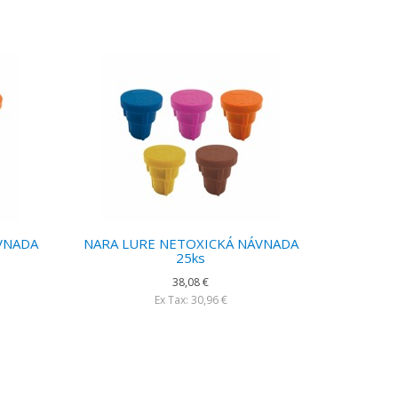
VNADA
NARA LURE NETOXICKÁ NÁVNADA
25ks
38,08 €
Ex Tax: 30,96 €