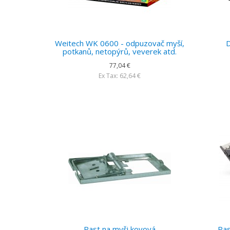
Weitech WK 0600 - odpuzovač myší,
potkanů, netopýrů, veverek atd.
77,04 €
Ex Tax: 62,64 €
Past na myši kovová
Pas