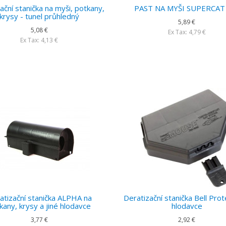
ační stanička na myši, potkany,
PAST NA MYŠI SUPERCAT
krysy - tunel průhledný
5,89 €
5,08 €
Ex Tax: 4,79 €
Ex Tax: 4,13 €
atizační stanička ALPHA na
Deratizační stanička Bell Prot
kany, krysy a jiné hlodavce
hlodavce
3,77 €
2,92 €