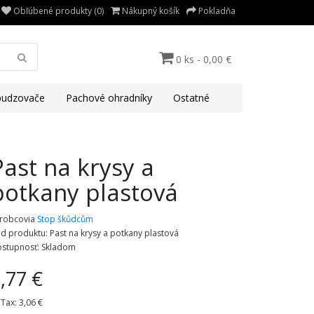
Obľúbené produkty (0)
Nákupný košík
Pokladňa
0 ks - 0,00 €
udzovače
Pachové ohradníky
Ostatné
Past na krysy a
potkany plastová
robcovia
Stop škůdcům
d produktu: Past na krysy a potkany plastová
stupnosť: Skladom
,77 €
 Tax:
3,06 €