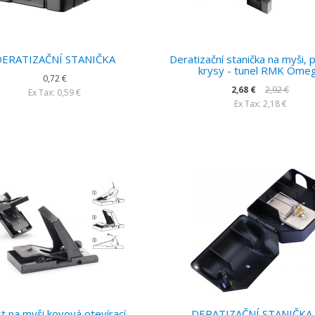
DERATIZAČNÍ STANIČKA
Deratizační stanička na myši, 
krysy - tunel RMK Ome
0,72 €
2,68 €
2,92 €
Ex Tax: 0,59 €
Ex Tax: 2,18 €
t na myši kovová otevírací
DERATIZAČNÍ STANIČKA