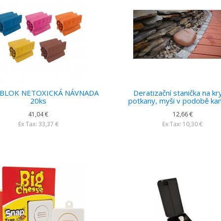
 BLOK NETOXICKÁ NÁVNADA
Deratizační stanička na kr
20ks
potkany, myši v podobě k
41,04 €
12,66 €
Ex Tax: 33,37 €
Ex Tax: 10,30 €