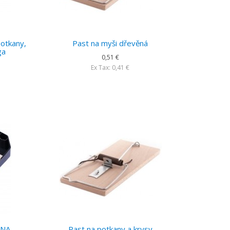
potkany,
Past na myši dřevěná
ga
0,51 €
Ex Tax: 0,41 €
 NA
Past na potkany a krysy