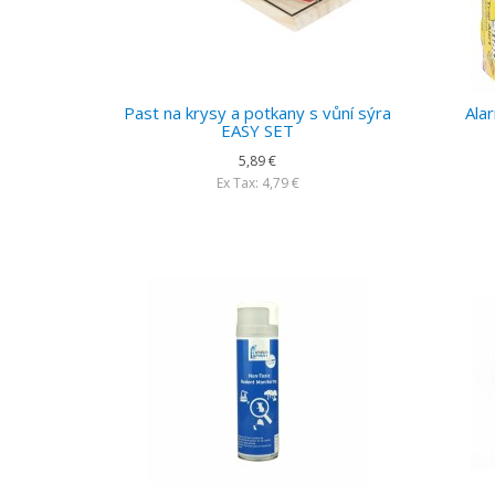
Past na krysy a potkany s vůní sýra
Ala
EASY SET
5,89 €
Ex Tax: 4,79 €