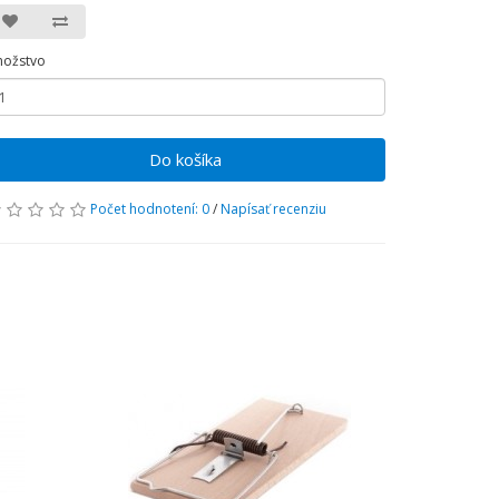
ožstvo
Do košíka
Počet hodnotení: 0
/
Napísať recenziu