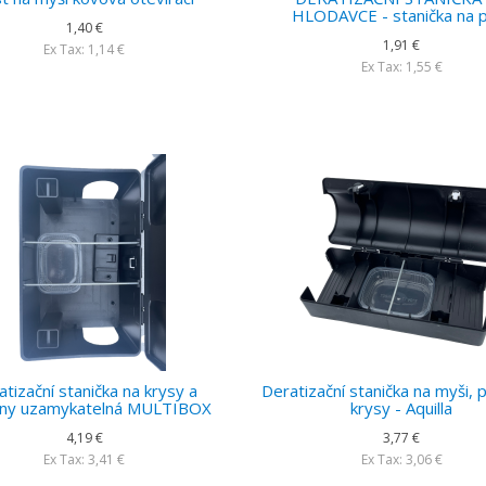
HLODAVCE - stanička na 
1,40 €
1,91 €
Ex Tax: 1,14 €
Ex Tax: 1,55 €
atizační stanička na krysy a
Deratizační stanička na myši, 
any uzamykatelná MULTIBOX
krysy - Aquilla
4,19 €
3,77 €
Ex Tax: 3,41 €
Ex Tax: 3,06 €