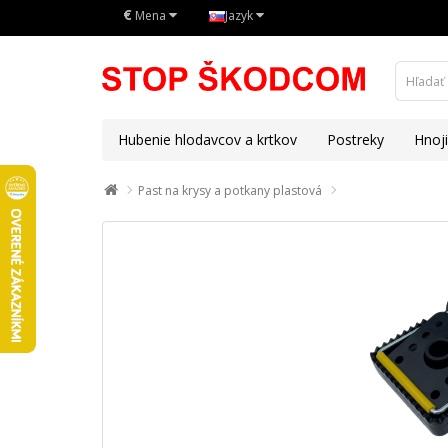
€
Mena
Jazyk
Hubenie hlodavcov a krtkov
Postreky
Hnoj
Past na krysy a potkany plastová