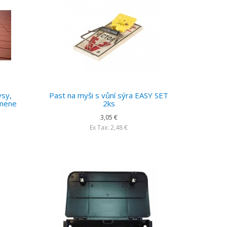
ysy,
Past na myši s vůní sýra EASY SET
amene
2ks
3,05 €
Ex Tax: 2,48 €