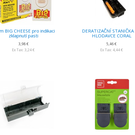
rm BIG CHEESE pro indikaci
DERATIZAČNÍ STANIČKA
zklapnutí pasti
HLODAVCE CORAL
3,98 €
5,46 €
Ex Tax: 3,24 €
Ex Tax: 4,44 €