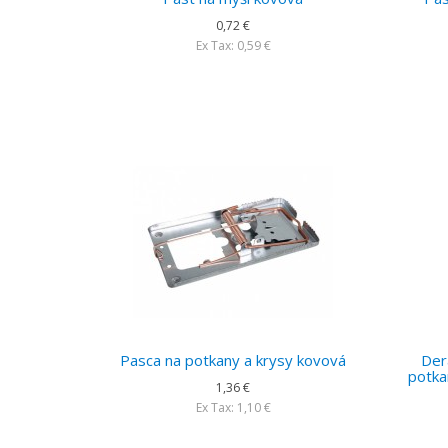
0,72 €
Ex Tax: 0,59 €
Pasca na potkany a krysy kovová
Der
potk
1,36 €
Ex Tax: 1,10 €