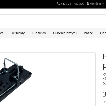
+420 731 482 300
Môj účet
iva
Herbicídy
Fungicídy
Hubenie hmyzu
Pasce
Odp
Vý
Kó
Do
3
Ex