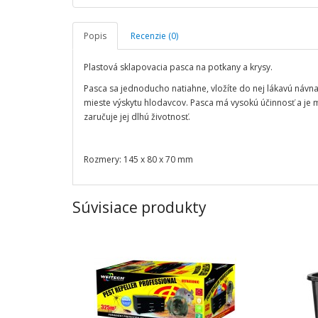
Popis
Recenzie (0)
Plastová sklapovacia pasca na potkany a krysy.
Pasca sa jednoducho natiahne, vložíte do nej lákavú návn
mieste výskytu hlodavcov. Pasca má vysokú účinnosť a je 
zaručuje jej dlhú životnosť.
Rozmery: 145 x 80 x 70 mm
Súvisiace produkty