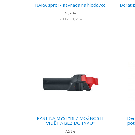
NARA sprej - návnada na hlodavce
Deratiz
76,20 €
Ex Tax: 61,95 €
PAST NA MYŠI "BEZ MOŽNOSTI
Der
VIDĚT A BEZ DOTYKU"
pot
7,58 €