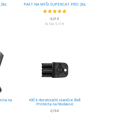
 2ks
PAST NA MYŠI SUPERCAT PRO 2ks
6,31 €
Ex Tax: 5,13 €
ecta na
Klíč k deratizační staničce Bell
Protecta na hlodavce
0,76 €