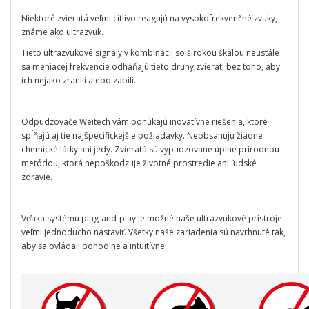
Niektoré zvieratá veľmi citlivo reagujú na vysokofrekvenčné zvuky,
známe ako ultrazvuk.
Tieto ultrazvukové signály v kombinácii so širokou škálou neustále
sa meniacej frekvencie odháňajú tieto druhy zvierat, bez toho, aby
ich nejako zranili alebo zabili.
Odpudzovače Weitech vám ponúkajú inovatívne riešenia, ktoré
spĺňajú aj tie najšpecifickejšie požiadavky. Neobsahujú žiadne
chemické látky ani jedy. Zvieratá sú vypudzované úplne prírodnou
metódou, ktorá nepoškodzuje životné prostredie ani ľudské
zdravie.
Vďaka systému plug-and-play je možné naše ultrazvukové prístroje
veľmi jednoducho nastaviť. Všetky naše zariadenia sú navrhnuté tak,
aby sa ovládali pohodlne a intuitívne.