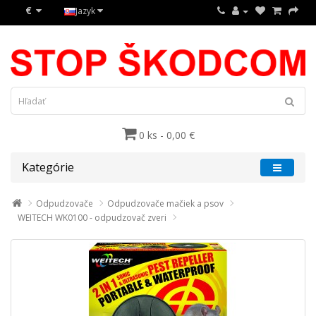
€
Jazyk
0 ks - 0,00 €
Kategórie
Odpudzovače
Odpudzovače mačiek a psov
WEITECH WK0100 - odpudzovač zveri