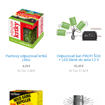
Pachový odpuzovač krtků
Odpuzovač kun PROFI ŠOK
(2ks)
+ LED blesk do auta 12 V
4,28 €
63,49 €
Ex Tax: 3,48 €
Ex Tax: 51,62 €