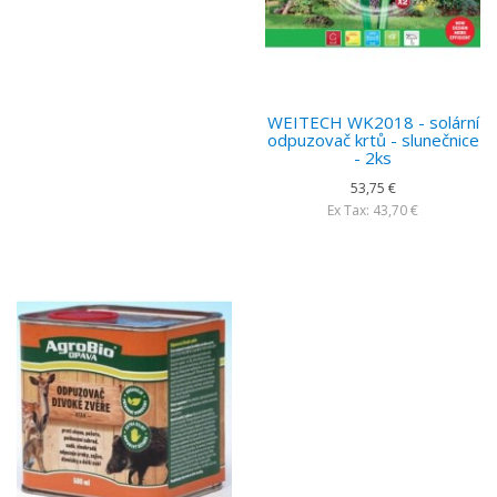
WEITECH WK2018 - solární
odpuzovač krtů - slunečnice
- 2ks
53,75 €
Ex Tax: 43,70 €