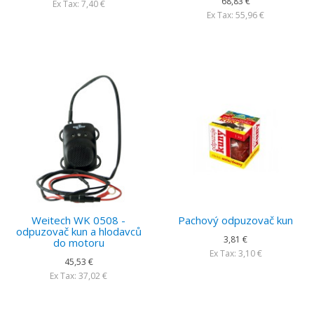
68,83 €
Ex Tax: 7,40 €
Ex Tax: 55,96 €
Weitech WK 0508 -
Pachový odpuzovač kun
odpuzovač kun a hlodavců
3,81 €
do motoru
Ex Tax: 3,10 €
45,53 €
Ex Tax: 37,02 €