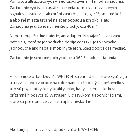
Pomocou ultrazvukových vĺn udržiava zver 3 - 4 m od zariadenia.
Zariadenie vydáva neustále sa meniacu zmes ultrazvukových
signálov a zvukov a tak chráni záhradu, auto, garáž, smetné koše
alebo iné miesta určené na zber odpadu a ich okolie atď.
Zariadenie je určené na menšie plochy, cca 40 m².
Nepotrebuje žiadne batérie, ani adaptér. Napájané je vstavanou
batériou, ktorá sa jednoducho dobíja cez USB. Je to rovnako
jednoduché ako nabiť si mobilný telefón. Stačí dobiť 1x za mesiac.
Zariadenie je schopné pokryť plochu 360 ° okolo zariadenia.
Elektronické odpudzovače WEITECH sú zariadenia, ktoré využívajú
ultrazvuk alebo vibrácie na odohnanie nežiadaných návštevníkov
ako sú psy, mačky, kuny, králiky, líšky, hady, jašterice, krtkovia a
prízemné hlodavce sú vystrašení ultrazvukom alebo vibráciami,
ktoré sú pre domáce zvieratá úplne neškodné.
Ako funguje ultrazvuk v odpudzovačoch WEITECH?