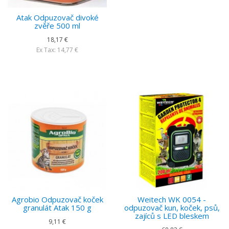
Atak Odpuzovač divoké
zvěře 500 ml
18,17 €
Ex Tax: 14,77 €
Agrobio Odpuzovač koček
Weitech WK 0054 -
granulát Atak 150 g
odpuzovač kun, koček, psů,
zajíců s LED bleskem
9,11 €