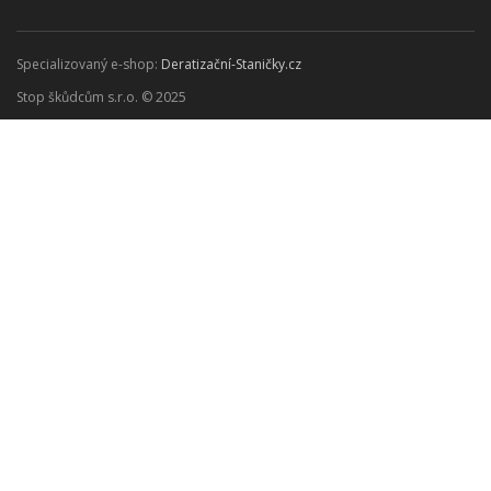
Specializovaný e-shop:
Deratizační-Staničky.cz
Stop škůdcům s.r.o. © 2025