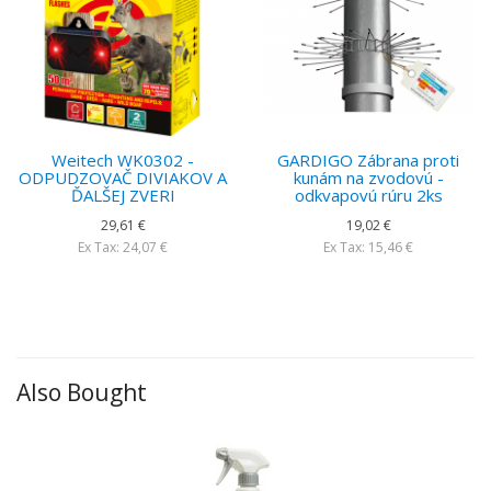
Weitech WK0302 -
GARDIGO Zábrana proti
ODPUDZOVAČ DIVIAKOV A
kunám na zvodovú -
ĎALŠEJ ZVERI
odkvapovú rúru 2ks
29,61 €
19,02 €
Ex Tax: 24,07 €
Ex Tax: 15,46 €
Also Bought