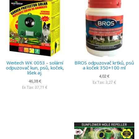
Weitech WK 0053 - solární
BROS odpuzovač krtků, psů
odpuzovač kun, psů, koček,
a koček 350+100 ml
lišek aj.
4,02 €
46,38 €
Ex Tax: 3,27 €
Ex Tax: 37,71 €