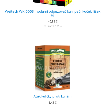
Weitech WK 0053 - solární odpuzovač kun, psů, koček, lišek
aj.
46,38 €
Ex Tax: 37,71 €
Atak kuličky proti kunám
8,43 €