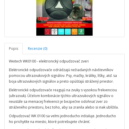
Popis
Recenzie (0)
Weitech WK0100 - elektronický odpudzovač zveri
Elektronické odpudzovače odrádzajú nežiadaných návštevníkov
pomocou ultrazvukových signálov. Psy, mačky, králiky, líšky, atď. sa
boja ultrazvukových signálov a preto opúšťajú strážený priestor.
Elektronické odpudzovače reagujú na zvuky s vysokou frekvenciou
(ultrazvuk). Účelom kombinácie týchto ultrazvukových signálov o
neustále sa meniacej frekvencii je bezpečne odohnať zver zo
stráženého priestoru, bez toho, aby sa zranila alebo si inak ublížila.
Odpudzovač WK 0100 sa veľmi jednoducho inštaluje. Jednoducho
ho prichytíte na miesto, ktoré potrebujete chrániť.