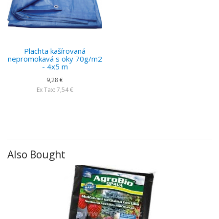
Plachta kašírovaná
nepromokavá s oky 70g/m2
- 4x5 m
9,28 €
Ex Tax: 7,54 €
Also Bought