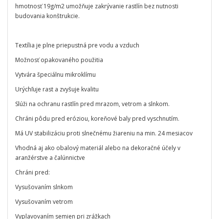
hmotnosť 19g/m2 umožňuje zakrývanie rastlín bez nutnosti
budovania konštrukcie.
Textília je plne priepustná pre vodu a vzduch
Možnosť opakovaného použitia
Vytvára špeciálnu mikroklímu
Urýchľuje rast a zvyšuje kvalitu
Slúži na ochranu rastlín pred mrazom, vetrom a slnkom.
Chráni pôdu pred eróziou, koreňové baly pred vyschnutím.
Má UV stabilizáciu proti slnečnému žiareniu na min. 24 mesiacov
Vhodná aj ako obalový materiál alebo na dekoračné účely v
aranžérstve a čalúnnictve
Chráni pred:
Vysušovaním slnkom
Vysušovaním vetrom
Vyplavovaním semien pri zrážkach