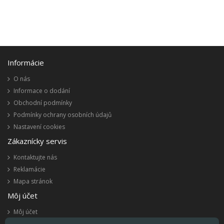
Informácie
O nás
Informace o dodání
Obchodní podmínky
Podmínky ochrany osobních údajů
Nastavení cookies
Zákaznícky servis
Kontaktujte nás
Reklamácie
Mapa stránok
Môj účet
Môj účet
História objednávok