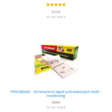
5,72 €
Ex Tax: 4,65 €
FEROBAND - feromonový lapač potravinových molů -
monitoring
0,59 €
Ex Tax: 0,48 €