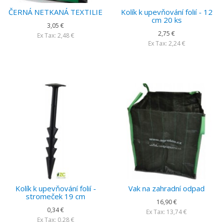
ČERNÁ NETKANÁ TEXTILIE
Kolík k upevňování folií - 12
cm 20 ks
3,05 €
2,75 €
Ex Tax: 2,48 €
Ex Tax: 2,24 €
Kolík k upevňování folií -
Vak na zahradní odpad
stromeček 19 cm
16,90 €
0,34 €
Ex Tax: 13,74 €
Ex Tax: 0,28 €