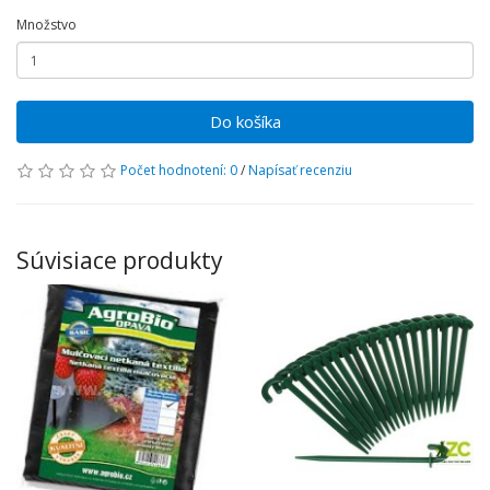
Množstvo
Do košíka
Počet hodnotení: 0
/
Napísať recenziu
Súvisiace produkty