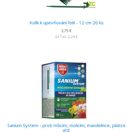
Kolík k upevňování folií - 12 cm 20 ks
2,75 €
Ex Tax: 2,24 €
Sanium System - proti mšicím, molicím, mandelince, pilatce
atd.