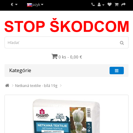
€
Jazyk
0 ks - 0,00 €
Kategórie
Netkaná textilie - bílá 19g