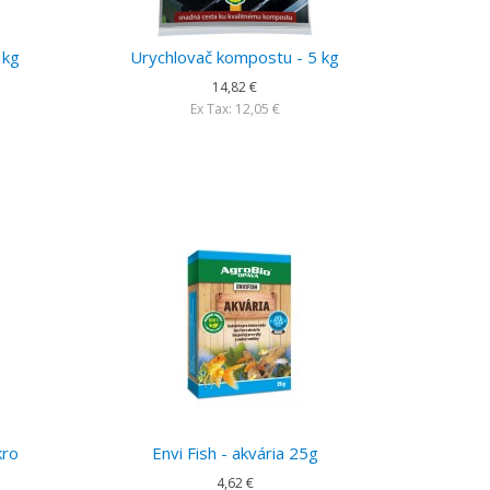
 kg
Urychlovač kompostu - 5 kg
14,82 €
Ex Tax: 12,05 €
kro
Envi Fish - akvária 25g
4,62 €