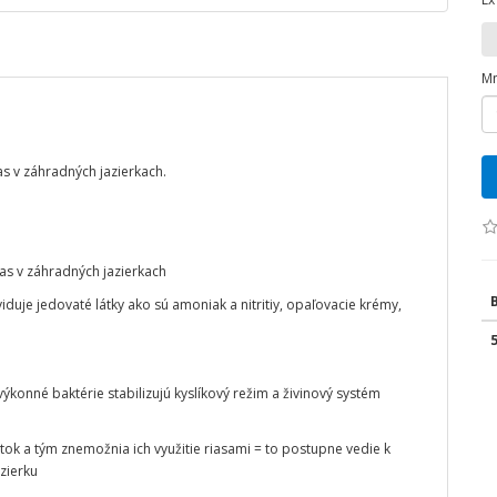
Mn
as v záhradných jazierkach.
as v záhradných jazierkach
iduje jedovaté látky ako sú amoniak a nitritiy, opaľovacie krémy,
onné baktérie stabilizujú kyslíkový režim a živinový systém
tok a tým znemožnia ich využitie riasami = to postupne vedie k
zierku