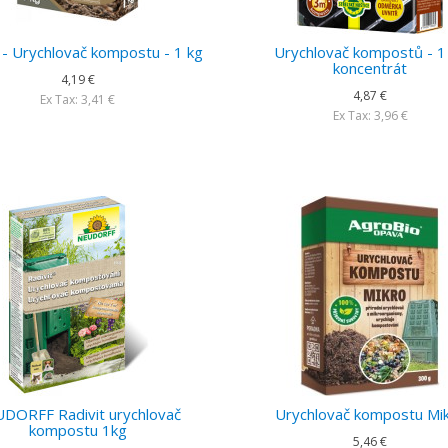
- Urychlovač kompostu - 1 kg
Urychlovač kompostů - 1
koncentrát
4,19 €
4,87 €
Ex Tax: 3,41 €
Ex Tax: 3,96 €
DORFF Radivit urychlovač
Urychlovač kompostu Mi
kompostu 1kg
5,46 €