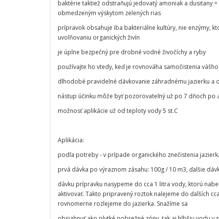
baktérie taktiež odstraňujú jedovatý amoniak a dusitany =
obmedzeným výskytom zelených rias
prípravok obsahuje iba bakteriálne kultúry, nie enzýmy, kto
uvoľňovaniu organických živín
je úplne bezpečný pre drobné vodné živočíchy a ryby
používajte ho vtedy, keď je rovnováha samočistenia váš
dlhodobé pravidelné dávkovanie záhradnému jazierku a
nástup účinku môže byť pozorovateľný už po 7 dňoch po a
možnosť aplikácie už od teploty vody 5 st.C
Aplikácia:
podľa potreby - v prípade organického znečistenia jazierk
prvá dávka po výraznom zásahu: 100g / 10 m3, ďalšie dáv
dávku prípravku nasypeme do cca 1 litra vody, ktorú nab
aktivovať. Takto pripravený roztok nalejeme do ďalších cc
rovnomerne rozlejeme do jazierka. Snažíme sa
obsiahnuť ako plytké pobrežné zóny, tak aj hlbšiu vodu v s