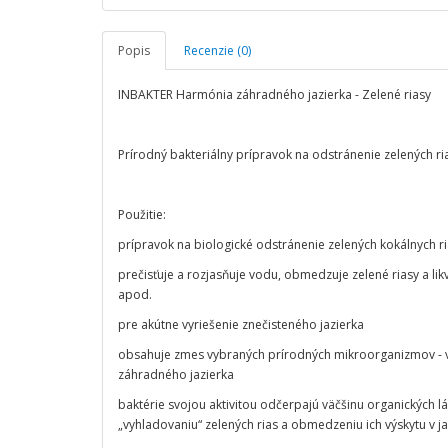
Popis
Recenzie (0)
INBAKTER Harmónia záhradného jazierka - Zelené riasy
Prírodný bakteriálny prípravok na odstránenie zelených ri
Použitie:
prípravok na biologické odstránenie zelených kokálnych ri
prečisťuje a rozjasňuje vodu, obmedzuje zelené riasy a likv
apod.
pre akútne vyriešenie znečisteného jazierka
obsahuje zmes vybraných prírodných mikroorganizmov - výk
záhradného jazierka
baktérie svojou aktivitou odčerpajú väčšinu organických lá
„vyhladovaniu“ zelených rias a obmedzeniu ich výskytu v ja