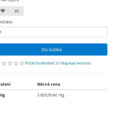
ožstvo
Do košíka
Počet hodnotení: 0
/
Napísať recenziu
Balení
Měrná cena
50g
3 659,50 Kč / kg