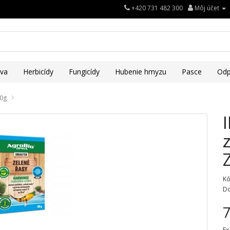
+420 731 482 300
Môj účet
iva
Herbicídy
Fungicídy
Hubenie hmyzu
Pasce
Odp
50g
Kó
Do
7
Ex