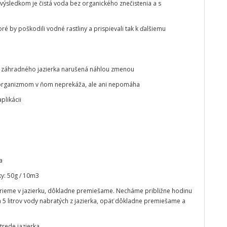
 výsledkom je čistá voda bez organického znečistenia a s
ré by poškodili vodné rastliny a prispievali tak k ďalšiemu
ho záhradného jazierka narušená náhlou zmenou
 organizmom v ňom neprekáža, ale ani nepomáha
plikácii
a
ky: 50g / 10m3
erieme v jazierku, dôkladne premiešame. Necháme približne hodinu
a 5 litrov vody nabratých z jazierka, opäť dôkladne premiešame a
trede jazierka.