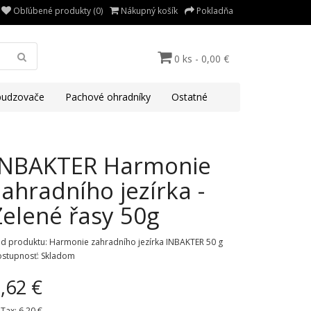
Obľúbené produkty (0)
Nákupný košík
Pokladňa
0 ks - 0,00 €
udzovače
Pachové ohradníky
Ostatné
INBAKTER Harmonie
zahradního jezírka -
Zelené řasy 50g
d produktu: Harmonie zahradního jezírka INBAKTER 50 g
stupnosť: Skladom
,62 €
 Tax:
6,20 €