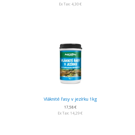
Ex Tax: 4,30 €
Vláknité řasy v jezírku 1kg
17,58 €
Ex Tax: 14,29 €