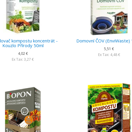
lovač kompostu koncentrát -
Domovní ČOV (EnviWaste)
Kouzlo Přírody 50ml
5,51 €
4,02 €
Ex Tax: 4,48 €
Ex Tax: 3,27 €