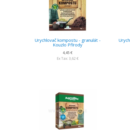
Urychlovač kompostu - granulát -
Urych
Kouzlo Přírody
4,45 €
Ex Tax: 3,62 €