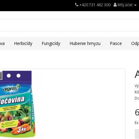
+420 731 482 300
Môj účet
iva
Herbicídy
Fungicídy
Hubenie hmyzu
Pasce
Odp
Vý
Kó
Do
6
Ex