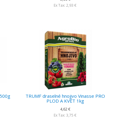
Ex Tax: 2,93 €
 500g
TRUMF draselné hnojivo Vinasse PRO
PLOD A KVĚT 1kg
4,62 €
Ex Tax: 3,75 €