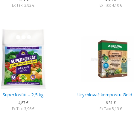
Ex Tax: 3,82 €
Ex Tax: 4,10 €
Superfosfát - 2,5 kg
Urychlovač kompostu Gold
4,87 €
6,31 €
Ex Tax: 3,96 €
Ex Tax: 5,13 €