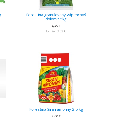
g
Forestina granulovaný vápencový
dolomit 5kg
4,45 €
Ex Tax: 3,62 €
Forestina Síran amonný 2,5 kg
3,60 €