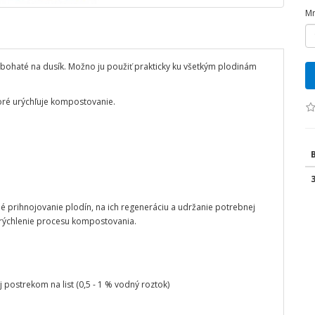
Mn
bohaté na dusík. Možno ju použiť prakticky ku všetkým plodinám
oré urýchľuje kompostovanie.
é prihnojovanie plodín, na ich regeneráciu a udržanie potrebnej
urýchlenie procesu kompostovania.
postrekom na list (0,5 - 1 % vodný roztok)