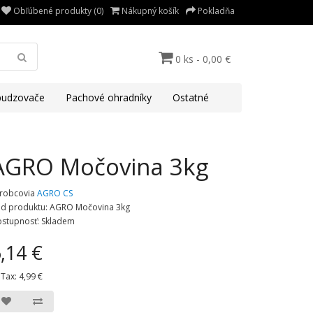
Obľúbené produkty (0)
Nákupný košík
Pokladňa
0 ks - 0,00 €
udzovače
Pachové ohradníky
Ostatné
AGRO Močovina 3kg
robcovia
AGRO CS
d produktu: AGRO Močovina 3kg
stupnosť: Skladem
,14 €
 Tax:
4,99 €