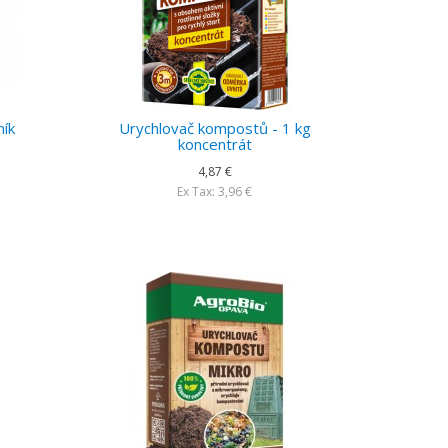
ník
Urychlovač kompostů - 1 kg
koncentrát
4,87 €
Ex Tax: 3,96 €