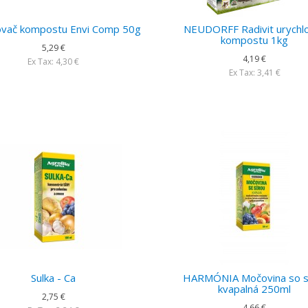
ovač kompostu Envi Comp 50g
NEUDORFF Radivit urychl
kompostu 1kg
5,29 €
4,19 €
Ex Tax: 4,30 €
Ex Tax: 3,41 €
Sulka - Ca
HARMÓNIA Močovina so s
kvapalná 250ml
2,75 €
4,66 €