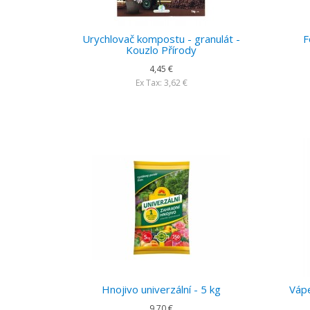
Urychlovač kompostu - granulát -
F
Kouzlo Přírody
4,45 €
Ex Tax: 3,62 €
Hnojivo univerzální - 5 kg
Vápe
9,70 €