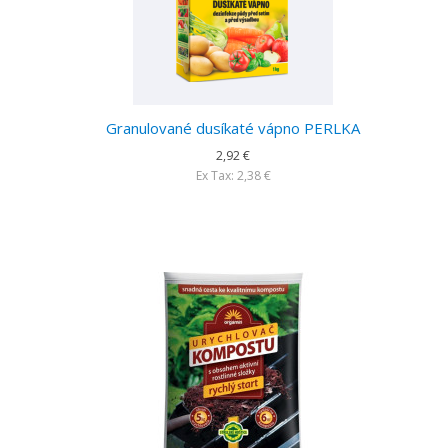
Granulované dusíkaté vápno PERLKA
2,92 €
Ex Tax: 2,38 €