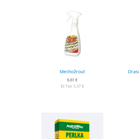
Mechožrout
Drase
6,61 €
Ex Tax: 5,37 €