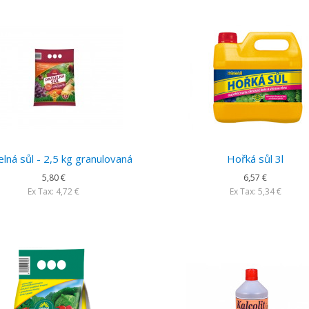
lná sůl - 2,5 kg granulovaná
Hořká sůl 3l
5,80 €
6,57 €
Ex Tax: 4,72 €
Ex Tax: 5,34 €