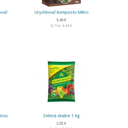
ovač
Urychlovač kompostu Mikro
5,46 €
Ex Tax: 4,44 €
írou
Zelená skalice 1 kg
2,92 €