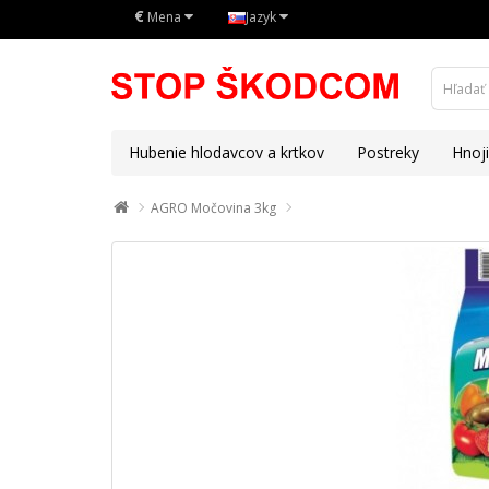
€
Mena
Jazyk
Hubenie hlodavcov a krtkov
Postreky
Hnoj
AGRO Močovina 3kg