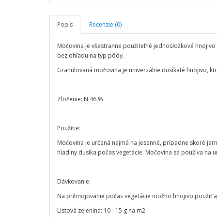
Popis
Recenzie (0)
Močovina je všestranne použiteľné jednosložkové hnojivo 
bez ohľadu na typ pôdy.
Granulovaná močovina je univerzálne dusíkaté hnojivo, kt
Zloženie: N 46 %
Použitie:
Močovina je určená najmä na jesenné, prípadne skoré jarn
hladiny dusíka počas vegetácie. Močovina sa používa na 
Dávkovanie:
Na prihnojovanie počas vegetácie možno hnojivo použiť aj 
Listová zelenina: 10 - 15 g na m2