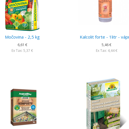
Močovina - 2,5 kg
Kalcolit forte - 1litr - váp
6,61 €
5,46 €
Ex Tax: 5,37 €
Ex Tax: 4,44 €