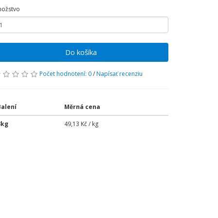
ožstvo
Do košíka
Počet hodnotení: 0
/
Napísať recenziu
Balení
Měrná cena
3kg
49,13 Kč / kg