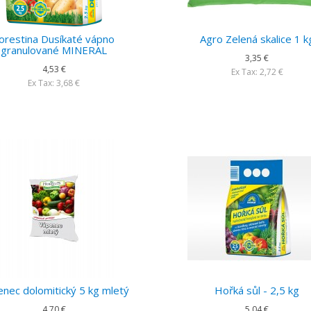
orestina Dusíkaté vápno
Agro Zelená skalice 1 k
granulované MINERAL
3,35 €
4,53 €
Ex Tax: 2,72 €
Ex Tax: 3,68 €
nec dolomitický 5 kg mletý
Hořká sůl - 2,5 kg
4,70 €
5,04 €